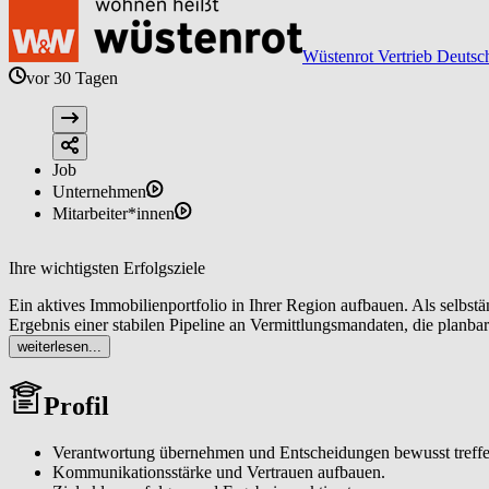
Wüstenrot Vertrieb Deutsc
vor 30 Tagen
Job
Unternehmen
Mitarbeiter*innen
Ihre wichtigsten Erfolgsziele
Ein aktives Immobilienportfolio in Ihrer Region aufbauen. Als selbs
Ergebnis einer stabilen Pipeline an Vermittlungsmandaten, die planba
weiterlesen...
Eigentümerinnen und Eigentümer sowie Interessentinnen und Interess
Vermarktungskonzepte bis zur Vertragsunterzeichnung generieren Si
Profil
Als lokaler Immobilienexperte (m/w/d) sichtbar werden. Sie analysie
um eine spürbare Reichweite und ein wachsendes Standing als verläss
Verantwortung übernehmen und Entscheidungen bewusst treffe
Kommunikationsstärke und Vertrauen aufbauen.
Ein tragfähiges Netzwerk aufbauen und pflegen. Sie erschließen da