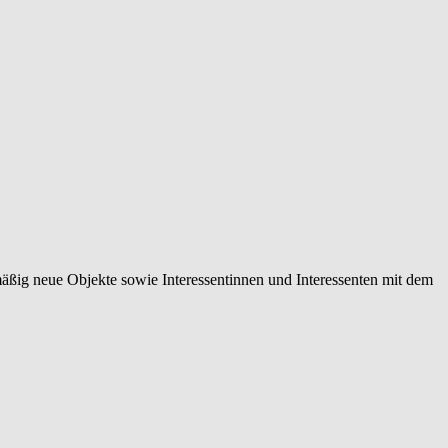
mäßig neue Objekte sowie Interessentinnen und Interessenten mit dem
 normierten Immobilienbewertung über individuelle
 Vermittlungen.
rketingmaßnahmen, die Sie in Ihrer Region eindeutig positionieren,
 Eigentümerinnen und Eigentümern, Tippgeberinnen und Tippgebern,