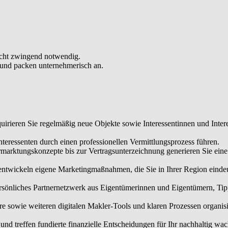
schäft langfristig trägt.
einer Immobilienbewertungssoftware sowie weiteren digitalen Makler-T
b und Ressourcen professionell und treffen fundierte finanzielle Entsc
nicht zwingend notwendig.
 und packen unternehmerisch an.
irieren Sie regelmäßig neue Objekte sowie Interessentinnen und Intere
eressenten durch einen professionellen Vermittlungsprozess führen.
rmarktungskonzepte bis zur Vertragsunterzeichnung generieren Sie ei
 entwickeln eigene Marketingmaßnahmen, die Sie in Ihrer Region einde
sönliches Partnernetzwerk aus Eigentümerinnen und Eigentümern, Tippg
owie weiteren digitalen Makler-Tools und klaren Prozessen organisier
nd treffen fundierte finanzielle Entscheidungen für Ihr nachhaltig wa