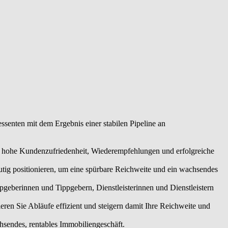
ools und klaren Prozessen organisieren Sie Abläufe effizient und
heidungen für Ihr nachhaltig wachsendes, rentables
ssenten mit dem Ergebnis einer stabilen Pipeline an
ne hohe Kundenzufriedenheit, Wiederempfehlungen und erfolgreiche
utig positionieren, um eine spürbare Reichweite und ein wachsendes
eberinnen und Tippgebern, Dienstleisterinnen und Dienstleistern
en Sie Abläufe effizient und steigern damit Ihre Reichweite und
chsendes, rentables Immobiliengeschäft.