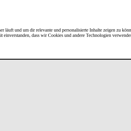
er läuft und um dir relevante und personalisierte Inhalte zeigen zu kön
amit einverstanden, dass wir Cookies und andere Technologien verwende
Team­ver­bun­d bei un­de­fi­ned