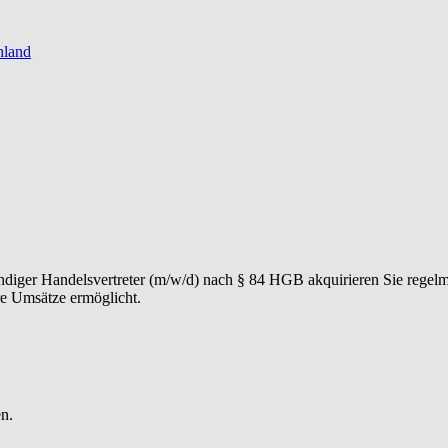
hland
tändiger Handelsvertreter (m/w/d) nach § 84 HGB akquirieren Sie regel
re Umsätze ermöglicht.
enten durch einen professionellen Vermittlungsprozess führen. Von der
e eine hohe Kundenzufriedenheit, Wiederempfehlungen und erfolgreiche
ren Ihren Markt, erkennen Chancen frühzeitig und entwickeln eigene Ma
liche Ansprechperson zu erreichen.
n.
s W&W Netzwerk und etablieren ein persönliches Partnernetzwerk aus