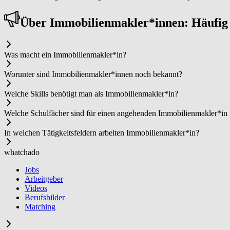
Über Im­mo­bi­li­en­mak­ler*in­nen: Häufi
Was macht ein Im­mo­bi­li­en­mak­ler*in?
Worunter sind Im­mo­bi­li­en­mak­ler*in­nen noch bekannt?
Welche Skills benötigt man als Im­mo­bi­li­en­mak­ler*in?
Welche Schulfächer sind für einen angehenden Im­mo­bi­li­en­mak­ler*in
In welchen Tätigkeitsfeldern arbeiten Im­mo­bi­li­en­mak­ler*in?
whatchado
Jobs
Arbeitgeber
Videos
Berufsbilder
Matching