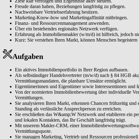
Ziele klar verfolgen und Ergebnisse aktiv steuern.
Dienstleisterinnen und Dienstleistern und lokalen Kontakten, das Ihr Ge
Freude daran haben, Beziehungen langfristig zu pflegen.
Nachweisbare Vertriebserfahrung besitzen.
Moderne Tools & CRM effizient einsetzen. Mit unserem Makler-CRM, 
Marketing-Know-how und Marketingaffinität mitbringen.
steigern damit Ihre Reichweite und Vermittlungsquote.
Finanz- und Ressourcenmanagement anwenden.
Ihr Geschäft unternehmerisch steuern. Sie managen Marketing, Vertrie
Über ein bestehendes regionales Netzwerk verfügen.
Immobiliengeschäft.
Erfahrung als Immobilienmakler (w/m/d) ist hilfreich, jedoch 
Kurz: Sie verstehen Ihren Markt, können Menschen begeistern
Aufgaben
Ein aktives Immobilienportfolio in Ihrer Region aufbauen.
Als selbständiger Handelsvertreter (m/w/d) nach § 84 HGB akqu
Vermittlungsmandaten, die planbare Umsätze ermöglicht.
Eigentümerinnen und Eigentümer sowie Interessentinnen und Int
Von der normierten Immobilienbewertung über individuelle Ve
Vermittlungen.
Sie analysieren Ihren Markt, erkennen Chancen frühzeitig und
Standing als verlässliche Ansprechperson zu erreichen.
Sie erschließen das W&amp;W Netzwerk und etablieren ein per
und lokalen Kontakten, das Ihr Geschäft langfristig trägt.
Mit unserem Makler-CRM, einer Immobilienbewertungssoftware s
Vermittlungsquote.
Sie managen Marketing, Vertrieb und Ressourcen professionell u