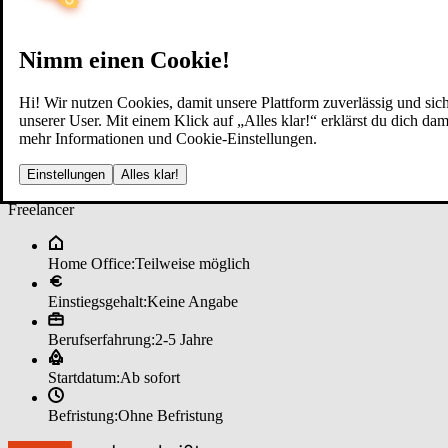
Nimm einen Cookie!
Hi! Wir nutzen Cookies, damit unsere Plattform zuverlässig und sich
unserer User. Mit einem Klick auf „Alles klar!“ erklärst du dich d
mehr Informationen und Cookie-Einstellungen.
Im­mo­bi­li­en­mak­ler (m/w/d) im ­
Einstellungen
Alles klar!
Freelancer
Home Office:
Teilweise möglich
Einstiegsgehalt:
Keine Angabe
Berufserfahrung:
2-5 Jahre
Startdatum:
Ab sofort
Befristung:
Ohne Befristung