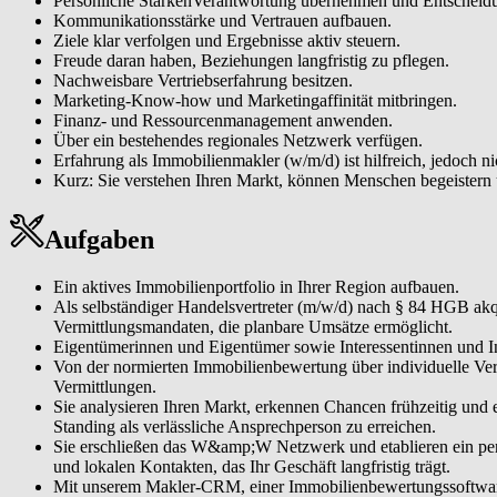
Persönliche StärkenVerantwortung übernehmen und Entscheidu
Kommunikationsstärke und Vertrauen aufbauen.
Ziele klar verfolgen und Ergebnisse aktiv steuern.
Freude daran haben, Beziehungen langfristig zu pflegen.
Nachweisbare Vertriebserfahrung besitzen.
Marketing-Know-how und Marketingaffinität mitbringen.
Finanz- und Ressourcenmanagement anwenden.
Über ein bestehendes regionales Netzwerk verfügen.
Erfahrung als Immobilienmakler (w/m/d) ist hilfreich, jedoch 
Kurz: Sie verstehen Ihren Markt, können Menschen begeistern
Aufgaben
Ein aktives Immobilienportfolio in Ihrer Region aufbauen.
Als selbständiger Handelsvertreter (m/w/d) nach § 84 HGB akqu
Vermittlungsmandaten, die planbare Umsätze ermöglicht.
Eigentümerinnen und Eigentümer sowie Interessentinnen und Int
Von der normierten Immobilienbewertung über individuelle Ve
Vermittlungen.
Sie analysieren Ihren Markt, erkennen Chancen frühzeitig und
Standing als verlässliche Ansprechperson zu erreichen.
Sie erschließen das W&amp;W Netzwerk und etablieren ein per
und lokalen Kontakten, das Ihr Geschäft langfristig trägt.
Mit unserem Makler-CRM, einer Immobilienbewertungssoftware s