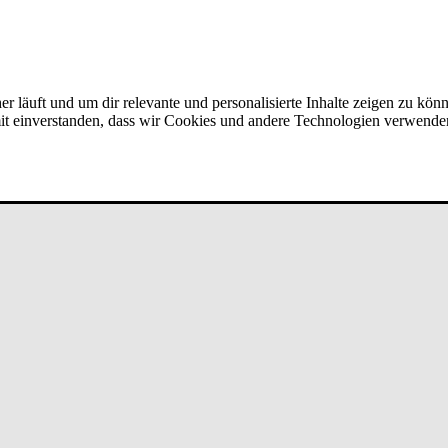
er läuft und um dir relevante und personalisierte Inhalte zeigen zu kön
amit einverstanden, dass wir Cookies und andere Technologien verwende
Team­ver­bun­d bei un­de­fi­ned