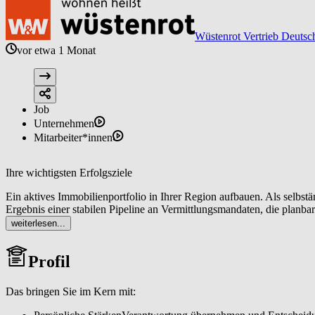
Wüstenrot Vertrieb Deutsc
vor etwa 1 Monat
Job
Unternehmen
Mitarbeiter*innen
Ihre wichtigsten Erfolgsziele
Ein aktives Immobilienportfolio in Ihrer Region aufbauen. Als selbs
Ergebnis einer stabilen Pipeline an Vermittlungsmandaten, die planb
Vermittlungsprozess führen. Von der normierten Immobilienbewertung
weiterlesen...
Wiederempfehlungen und erfolgreiche Vermittlungen. Als lokaler Imm
Marketingmaßnahmen, die Sie in Ihrer Region eindeutig positionieren
Profil
aufbauen und pflegen. Sie erschließen das W&W Netzwerk und etabli
Dienstleistern und lokalen Kontakten, das Ihr Geschäft langfristig 
Makler-Tools und klaren Prozessen organisieren Sie Abläufe effizien
Das bringen Sie im Kern mit:
Ressourcen professionell und treffen fundierte finanzielle Entscheidu