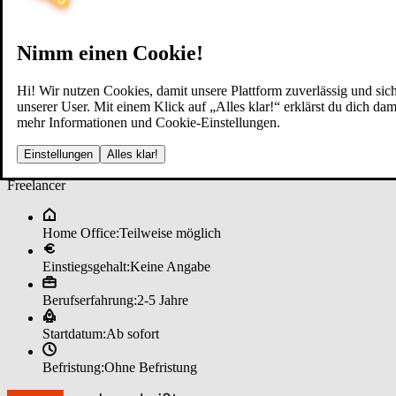
Nimm einen Cookie!
Hi! Wir nutzen Cookies, damit unsere Plattform zuverlässig und sich
unserer User. Mit einem Klick auf „Alles klar!“ erklärst du dich d
mehr Informationen und Cookie-Einstellungen.
Im­mo­bi­li­en­mak­ler (m/w/d) im ­
Einstellungen
Alles klar!
Freelancer
Home Office:
Teilweise möglich
Einstiegsgehalt:
Keine Angabe
Berufserfahrung:
2-5 Jahre
Startdatum:
Ab sofort
Befristung:
Ohne Befristung