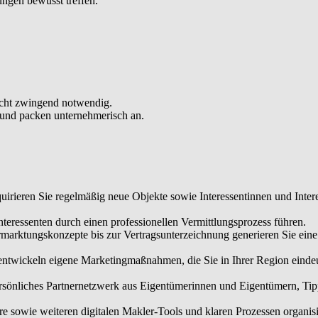
ngen bewusst treffen.
nicht zwingend notwendig.
 und packen unternehmerisch an.
irieren Sie regelmäßig neue Objekte sowie Interessentinnen und Intere
eressenten durch einen professionellen Vermittlungsprozess führen.
rmarktungskonzepte bis zur Vertragsunterzeichnung generieren Sie ei
 entwickeln eigene Marketingmaßnahmen, die Sie in Ihrer Region einde
sönliches Partnernetzwerk aus Eigentümerinnen und Eigentümern, Tippg
owie weiteren digitalen Makler-Tools und klaren Prozessen organisier