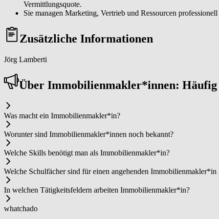
Vermittlungsquote.
Sie managen Marketing, Vertrieb und Ressourcen professionell u
Zusätzliche Informationen
Jörg Lamberti
Über Im­mo­bi­li­en­mak­ler*in­nen: Häufi
Was macht ein Im­mo­bi­li­en­mak­ler*in?
Worunter sind Im­mo­bi­li­en­mak­ler*in­nen noch bekannt?
Welche Skills benötigt man als Im­mo­bi­li­en­mak­ler*in?
Welche Schulfächer sind für einen angehenden Im­mo­bi­li­en­mak­ler*in
In welchen Tätigkeitsfeldern arbeiten Im­mo­bi­li­en­mak­ler*in?
whatchado