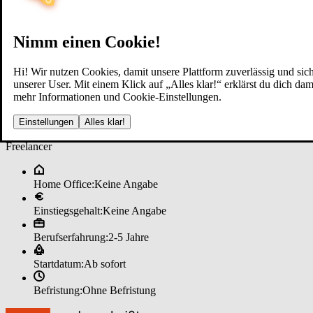
Nimm einen Cookie!
Hi! Wir nutzen Cookies, damit unsere Plattform zuverlässig und sich
unserer User. Mit einem Klick auf „Alles klar!“ erklärst du dich d
mehr Informationen und Cookie-Einstellungen.
Im­mo­bi­li­en­mak­ler (m/w/d) im ­
Einstellungen
Alles klar!
Freelancer
Home Office:
Keine Angabe
Einstiegsgehalt:
Keine Angabe
Berufserfahrung:
2-5 Jahre
Startdatum:
Ab sofort
Befristung:
Ohne Befristung