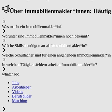
Über Im­mo­bi­li­en­mak­ler*in­nen: Häufi
Was macht ein Im­mo­bi­li­en­mak­ler*in?
Worunter sind Im­mo­bi­li­en­mak­ler*in­nen noch bekannt?
Welche Skills benötigt man als Im­mo­bi­li­en­mak­ler*in?
Welche Schulfächer sind für einen angehenden Im­mo­bi­li­en­mak­ler*in
In welchen Tätigkeitsfeldern arbeiten Im­mo­bi­li­en­mak­ler*in?
whatchado
Jobs
Arbeitgeber
Videos
Berufsbilder
Matching