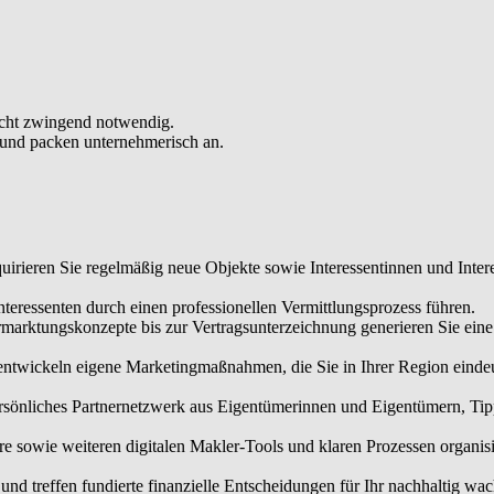
schäft langfristig trägt.
einer Immobilienbewertungssoftware sowie weiteren digitalen Makler-T
b und Ressourcen professionell und treffen fundierte finanzielle Entsc
nicht zwingend notwendig.
 und packen unternehmerisch an.
irieren Sie regelmäßig neue Objekte sowie Interessentinnen und Intere
eressenten durch einen professionellen Vermittlungsprozess führen.
rmarktungskonzepte bis zur Vertragsunterzeichnung generieren Sie ei
 entwickeln eigene Marketingmaßnahmen, die Sie in Ihrer Region einde
sönliches Partnernetzwerk aus Eigentümerinnen und Eigentümern, Tippg
owie weiteren digitalen Makler-Tools und klaren Prozessen organisier
nd treffen fundierte finanzielle Entscheidungen für Ihr nachhaltig wa