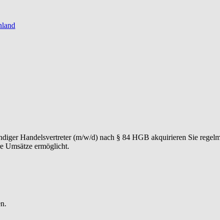
hland
tändiger Handelsvertreter (m/w/d) nach § 84 HGB akquirieren Sie regel
re Umsätze ermöglicht.
enten durch einen professionellen Vermittlungsprozess führen. Von der
e eine hohe Kundenzufriedenheit, Wiederempfehlungen und erfolgreiche
ren Ihren Markt, erkennen Chancen frühzeitig und entwickeln eigene Ma
liche Ansprechperson zu erreichen.
n.
s W&W Netzwerk und etablieren ein persönliches Partnernetzwerk aus