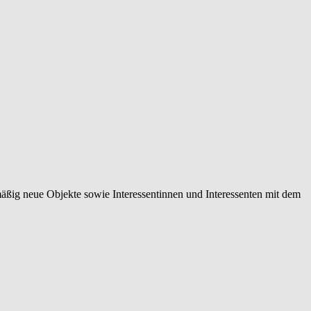
mäßig neue Objekte sowie Interessentinnen und Interessenten mit dem
 normierten Immobilienbewertung über individuelle
 Vermittlungen.
rketingmaßnahmen, die Sie in Ihrer Region eindeutig positionieren,
 Eigentümerinnen und Eigentümern, Tippgeberinnen und Tippgebern,