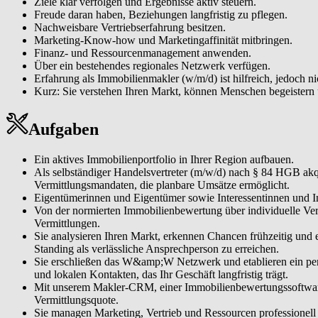
Ziele klar verfolgen und Ergebnisse aktiv steuern.
Dienstleisterinnen und Dienstleistern und lokalen Kontakten, das Ihr Ge
Freude daran haben, Beziehungen langfristig zu pflegen.
Nachweisbare Vertriebserfahrung besitzen.
Moderne Tools & CRM effizient einsetzen. Mit unserem Makler-CRM, 
Marketing-Know-how und Marketingaffinität mitbringen.
steigern damit Ihre Reichweite und Vermittlungsquote.
Finanz- und Ressourcenmanagement anwenden.
Ihr Geschäft unternehmerisch steuern. Sie managen Marketing, Vertrie
Über ein bestehendes regionales Netzwerk verfügen.
Immobiliengeschäft.
Erfahrung als Immobilienmakler (w/m/d) ist hilfreich, jedoch 
Kurz: Sie verstehen Ihren Markt, können Menschen begeistern
Aufgaben
Ein aktives Immobilienportfolio in Ihrer Region aufbauen.
Als selbständiger Handelsvertreter (m/w/d) nach § 84 HGB akqu
Vermittlungsmandaten, die planbare Umsätze ermöglicht.
Eigentümerinnen und Eigentümer sowie Interessentinnen und Int
Von der normierten Immobilienbewertung über individuelle Ve
Vermittlungen.
Sie analysieren Ihren Markt, erkennen Chancen frühzeitig und
Standing als verlässliche Ansprechperson zu erreichen.
Sie erschließen das W&amp;W Netzwerk und etablieren ein per
und lokalen Kontakten, das Ihr Geschäft langfristig trägt.
Mit unserem Makler-CRM, einer Immobilienbewertungssoftware s
Vermittlungsquote.
Sie managen Marketing, Vertrieb und Ressourcen professionell u