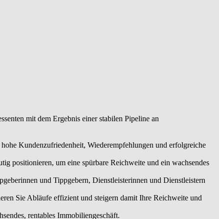
ools und klaren Prozessen organisieren Sie Abläufe effizient und
heidungen für Ihr nachhaltig wachsendes, rentables
ssenten mit dem Ergebnis einer stabilen Pipeline an
ne hohe Kundenzufriedenheit, Wiederempfehlungen und erfolgreiche
utig positionieren, um eine spürbare Reichweite und ein wachsendes
eberinnen und Tippgebern, Dienstleisterinnen und Dienstleistern
en Sie Abläufe effizient und steigern damit Ihre Reichweite und
chsendes, rentables Immobiliengeschäft.