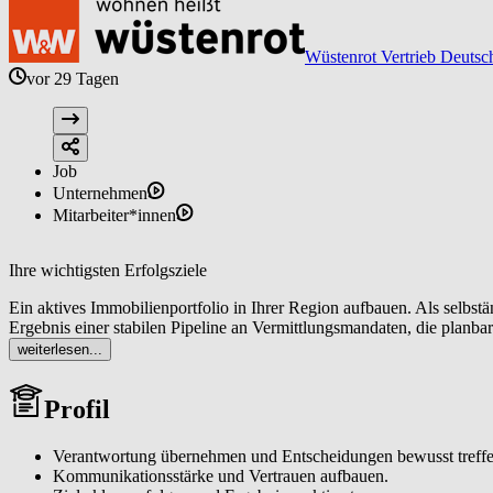
Wüstenrot Vertrieb Deutsc
vor 29 Tagen
Job
Unternehmen
Mitarbeiter*innen
Ihre wichtigsten Erfolgsziele
Ein aktives Immobilienportfolio in Ihrer Region aufbauen. Als selbs
Ergebnis einer stabilen Pipeline an Vermittlungsmandaten, die planba
weiterlesen...
Eigentümerinnen und Eigentümer sowie Interessentinnen und Interess
Vermarktungskonzepte bis zur Vertragsunterzeichnung generieren Si
Profil
Als lokaler Immobilienexperte (m/w/d) sichtbar werden. Sie analysie
um eine spürbare Reichweite und ein wachsendes Standing als verläss
Verantwortung übernehmen und Entscheidungen bewusst treffe
Kommunikationsstärke und Vertrauen aufbauen.
Ein tragfähiges Netzwerk aufbauen und pflegen. Sie erschließen da