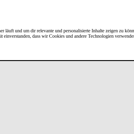
er läuft und um dir relevante und personalisierte Inhalte zeigen zu kön
amit einverstanden, dass wir Cookies und andere Technologien verwende
Team­ver­bun­d bei un­de­fi­ned