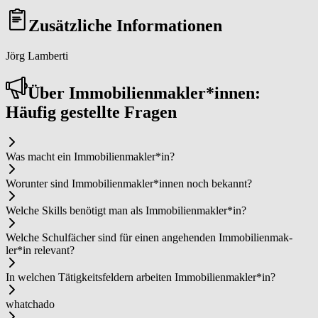
Zusätzliche Informationen
Jörg Lamberti
Über Im­mo­bi­li­en­mak­ler*in­nen:
Häufig gestellte Fragen
Was macht ein Im­mo­bi­li­en­mak­ler*in?
Worunter sind Im­mo­bi­li­en­mak­ler*in­nen noch bekannt?
Welche Skills benötigt man als Im­mo­bi­li­en­mak­ler*in?
Welche Schulfächer sind für einen angehenden Im­mo­bi­li­en­mak­
ler*in relevant?
In welchen Tätigkeitsfeldern arbeiten Im­mo­bi­li­en­mak­ler*in?
whatchado