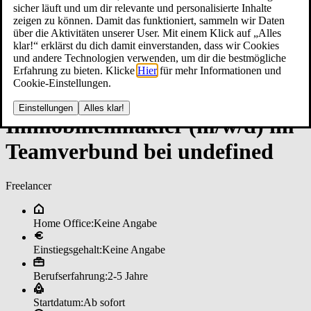
sicher läuft und um dir relevante und personalisierte Inhalte
zeigen zu können. Damit das funktioniert, sammeln wir Daten
über die Aktivitäten unserer User. Mit einem Klick auf „Alles
klar!“ erklärst du dich damit einverstanden, dass wir Cookies
und andere Technologien verwenden, um dir die bestmögliche
Erfahrung zu bieten. Klicke
Hier
für mehr Informationen und
Cookie-Einstellungen.
Einstellungen
Alles klar!
Im­mo­bi­li­en­mak­ler (m/w/d) im
­Team­ver­bun­d bei un­de­fi­ned
Freelancer
Home Office:
Keine Angabe
Einstiegsgehalt:
Keine Angabe
Berufserfahrung:
2-5 Jahre
Startdatum:
Ab sofort