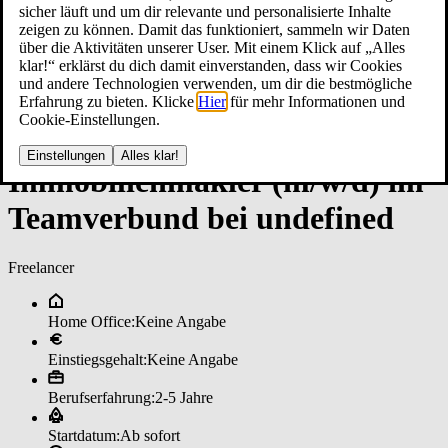
sicher läuft und um dir relevante und personalisierte Inhalte
zeigen zu können. Damit das funktioniert, sammeln wir Daten
über die Aktivitäten unserer User. Mit einem Klick auf „Alles
klar!“ erklärst du dich damit einverstanden, dass wir Cookies
und andere Technologien verwenden, um dir die bestmögliche
Erfahrung zu bieten. Klicke
Hier
für mehr Informationen und
Cookie-Einstellungen.
Einstellungen
Alles klar!
Im­mo­bi­li­en­mak­ler (m/w/d) im
­Team­ver­bun­d bei un­de­fi­ned
Freelancer
Home Office:
Keine Angabe
Einstiegsgehalt:
Keine Angabe
Berufserfahrung:
2-5 Jahre
Startdatum:
Ab sofort