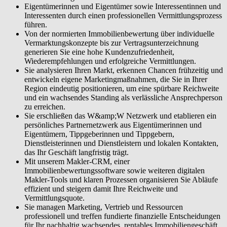
Ihr Geschäft unternehmerisch steuern. Sie managen Marketing,
Eigentümerinnen und Eigentümer sowie Interessentinnen und
Vertrieb und Ressourcen professionell und treffen fundierte
Interessenten durch einen professionellen Vermittlungsprozess
finanzielle Entscheidungen für Ihr nachhaltig wachsendes, rentables
führen.
Immobiliengeschäft.
Von der normierten Immobilienbewertung über individuelle
Vermarktungskonzepte bis zur Vertragsunterzeichnung
generieren Sie eine hohe Kundenzufriedenheit,
Wiederempfehlungen und erfolgreiche Vermittlungen.
Sie analysieren Ihren Markt, erkennen Chancen frühzeitig und
entwickeln eigene Marketingmaßnahmen, die Sie in Ihrer
Region eindeutig positionieren, um eine spürbare Reichweite
und ein wachsendes Standing als verlässliche Ansprechperson
zu erreichen.
Sie erschließen das W&amp;W Netzwerk und etablieren ein
persönliches Partnernetzwerk aus Eigentümerinnen und
Eigentümern, Tippgeberinnen und Tippgebern,
Dienstleisterinnen und Dienstleistern und lokalen Kontakten,
das Ihr Geschäft langfristig trägt.
Mit unserem Makler-CRM, einer
Immobilienbewertungssoftware sowie weiteren digitalen
Makler-Tools und klaren Prozessen organisieren Sie Abläufe
effizient und steigern damit Ihre Reichweite und
Vermittlungsquote.
Sie managen Marketing, Vertrieb und Ressourcen
professionell und treffen fundierte finanzielle Entscheidungen
für Ihr nachhaltig wachsendes, rentables Immobiliengeschäft.