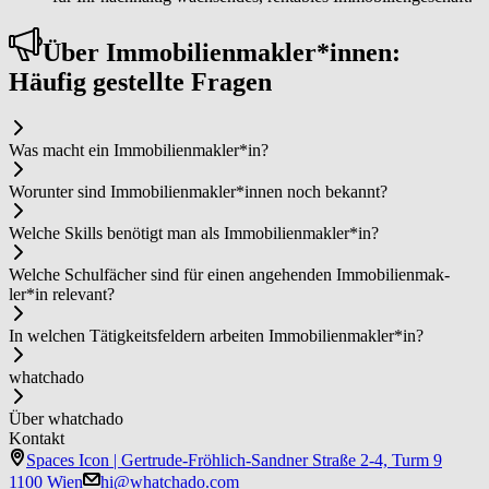
Über Im­mo­bi­li­en­mak­ler*in­nen:
Häufig gestellte Fragen
Was macht ein Im­mo­bi­li­en­mak­ler*in?
Worunter sind Im­mo­bi­li­en­mak­ler*in­nen noch bekannt?
Welche Skills benötigt man als Im­mo­bi­li­en­mak­ler*in?
Welche Schulfächer sind für einen angehenden Im­mo­bi­li­en­mak­
ler*in relevant?
In welchen Tätigkeitsfeldern arbeiten Im­mo­bi­li­en­mak­ler*in?
whatchado
Über whatchado
Kontakt
Spaces Icon | Gertrude-Fröhlich-Sandner Straße 2-4, Turm 9
1100 Wien
hi@whatchado.com