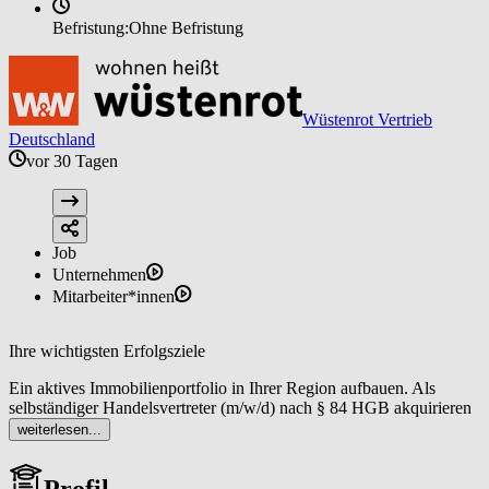
Befristung:
Ohne Befristung
Wüstenrot Vertrieb
Deutschland
vor 30 Tagen
Job
Unternehmen
Mitarbeiter*innen
Ihre wichtigsten Erfolgsziele
Ein aktives Immobilienportfolio in Ihrer Region aufbauen. Als
selbständiger Handelsvertreter (m/w/d) nach § 84 HGB akquirieren
Sie regelmäßig neue Objekte sowie Interessentinnen und
weiterlesen...
Interessenten mit dem Ergebnis einer stabilen Pipeline an
Vermittlungsmandaten, die planbare Umsätze ermöglicht.
Profil