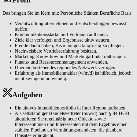
Eigentümerinnen und Eigentümer sowie Interessentinnen und
Interessenten durch einen professionellen Vermittlungsprozess
Das bringen Sie im Kern mit: Persönliche Stärken Berufliche Basis
führen. Von der normierten Immobilienbewertung über individuelle
Vermarktungskonzepte bis zur Vertragsunterzeichnung generieren
Verantwortung übernehmen und Entscheidungen bewusst
Sie eine hohe Kundenzufriedenheit, Wiederempfehlungen und
treffen.
erfolgreiche Vermittlungen.
Kommunikationsstärke und Vertrauen aufbauen.
Ziele klar verfolgen und Ergebnisse aktiv steuern.
Als lokaler Immobilienexperte (m/w/d) sichtbar werden. Sie
Freude daran haben, Beziehungen langfristig zu pflegen.
analysieren Ihren Markt, erkennen Chancen frühzeitig und
Nachweisbare Vertriebserfahrung besitzen.
entwickeln eigene Marketingmaßnahmen, die Sie in Ihrer Region
Marketing-Know-how und Marketingaffinität mitbringen.
eindeutig positionieren, um eine spürbare Reichweite und ein
Finanz- und Ressourcenmanagement anwenden.
wachsendes Standing als verlässliche Ansprechperson zu erreichen.
Über ein bestehendes regionales Netzwerk verfügen.
Erfahrung als Immobilienmakler (w/m/d) ist hilfreich, jedoch
Ein tragfähiges Netzwerk aufbauen und pflegen. Sie erschließen das
nicht zwingend notwendig.
W&W Netzwerk und etablieren ein persönliches Partnernetzwerk
aus Eigentümerinnen und Eigentümern, Tippgeberinnen und
Tippgebern, Dienstleisterinnen und Dienstleistern und lokalen
Aufgaben
Kontakten, das Ihr Geschäft langfristig trägt.
Moderne Tools & CRM effizient einsetzen. Mit unserem Makler-
Ein aktives Immobilienportfolio in Ihrer Region aufbauen.
CRM, einer Immobilienbewertungssoftware sowie weiteren
Als selbständiger Handelsvertreter (m/w/d) nach § 84 HGB
digitalen Makler-Tools und klaren Prozessen organisieren Sie
akquirieren Sie regelmäßig neue Objekte sowie
Abläufe effizient und steigern damit Ihre Reichweite und
Interessentinnen und Interessenten mit dem Ergebnis einer
Vermittlungsquote.
stabilen Pipeline an Vermittlungsmandaten, die planbare
Umsätze ermöglicht.