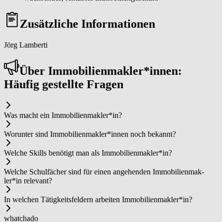
Zusätzliche Informationen
Jörg Lamberti
Über Im­mo­bi­li­en­mak­ler*in­nen:
Häufig gestellte Fragen
Was macht ein Im­mo­bi­li­en­mak­ler*in?
Worunter sind Im­mo­bi­li­en­mak­ler*in­nen noch bekannt?
Welche Skills benötigt man als Im­mo­bi­li­en­mak­ler*in?
Welche Schulfächer sind für einen angehenden Im­mo­bi­li­en­mak­
ler*in relevant?
In welchen Tätigkeitsfeldern arbeiten Im­mo­bi­li­en­mak­ler*in?
whatchado