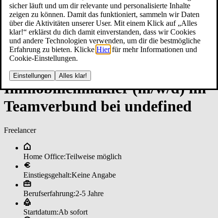
sicher läuft und um dir relevante und personalisierte Inhalte
zeigen zu können. Damit das funktioniert, sammeln wir Daten
über die Aktivitäten unserer User. Mit einem Klick auf „Alles
klar!“ erklärst du dich damit einverstanden, dass wir Cookies
und andere Technologien verwenden, um dir die bestmögliche
Erfahrung zu bieten. Klicke
Hier
für mehr Informationen und
Cookie-Einstellungen.
Einstellungen
Alles klar!
Im­mo­bi­li­en­mak­ler (m/w/d) im
­Team­ver­bun­d bei un­de­fi­ned
Freelancer
Home Office:
Teilweise möglich
Einstiegsgehalt:
Keine Angabe
Berufserfahrung:
2-5 Jahre
Startdatum:
Ab sofort