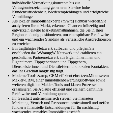
individuelle Vermarktungskonzepte bis zur
Vertragsunterzeichnung generieren Sie eine hohe
Kundenzufriedenheit, Wiederempfehlungen und erfolgreiche
Vermittlungen.
Als lokaler Immobilienexperte (m/w/d) sichtbar werden.Sie
analysieren Ihren Markt, erkennen Chancen frühzeitig und
entwickeln eigene Marketingmaßnahmen, die Sie in Ihrer
Region eindeutig positionieren, um eine spürbare Reichweite
und ein wachsendes Standing als verlässliche Ansprechperson
zu erreichen.
Ein tragfähiges Netzwerk aufbauen und pflegen.Sie
erschließen das W&amp;W Netzwerk und etablieren ein
persönliches Partnernetzwerk aus Eigentümerinnen und
Eigentümern, Tippgeberinnen und Tippgebern,
Dienstleisterinnen und Dienstleistern und lokalen Kontakten,
das Ihr Geschäft langfristig trägt.
Moderne Tools &amp; CRM effizient einsetzen.Mit unserem
Makler-CRM, einer Immobilienbewertungssoftware sowie
weiteren digitalen Makler-Tools und klaren Prozessen
organisieren Sie Abläufe effizient und steigern damit Ihre
Reichweite und Vermittlungsquote.
Ihr Geschäft unternehmerisch steuern.Sie managen
Marketing, Vertrieb und Ressourcen professionell und treffen
fundierte finanzielle Entscheidungen für Ihr nachhaltig
wachsendes, rentables Immobiliengeschäft.