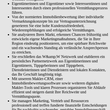
Ihr Geschäft unternehmerisch steuern. Sie managen Marketing,
Eigentümerinnen und Eigentümer sowie Interessentinnen und
Vertrieb und Ressourcen professionell und treffen fundierte
Interessenten durch einen professionellen Vermittlungsprozess
finanzielle Entscheidungen für Ihr nachhaltig wachsendes, rentables
führen.
Immobiliengeschäft.
Von der normierten Immobilienbewertung über individuelle
Vermarktungskonzepte bis zur Vertragsunterzeichnung
generieren Sie eine hohe Kundenzufriedenheit,
Wiederempfehlungen und erfolgreiche Vermittlungen.
Sie analysieren Ihren Markt, erkennen Chancen frühzeitig und
entwickeln eigene Marketingmaßnahmen, die Sie in Ihrer
Region eindeutig positionieren, um eine spürbare Reichweite
und ein wachsendes Standing als verlässliche Ansprechperson
zu erreichen.
Sie erschließen das W&amp;W Netzwerk und etablieren ein
persönliches Partnernetzwerk aus Eigentümerinnen und
Eigentümern, Tippgeberinnen und Tippgebern,
Dienstleisterinnen und Dienstleistern und lokalen Kontakten,
das Ihr Geschäft langfristig trägt.
Mit unserem Makler-CRM, einer
Immobilienbewertungssoftware sowie weiteren digitalen
Makler-Tools und klaren Prozessen organisieren Sie Abläufe
effizient und steigern damit Ihre Reichweite und
Vermittlungsquote.
Sie managen Marketing, Vertrieb und Ressourcen
professionell und treffen fundierte finanzielle Entscheidungen
für Ihr nachhaltig wachsendes, rentables Immobiliengeschäft.