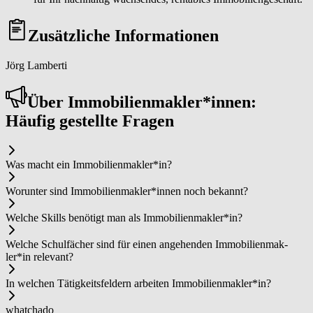
Zusätzliche Informationen
Jörg Lamberti
Über Im­mo­bi­li­en­mak­ler*in­nen:
Häufig gestellte Fragen
Was macht ein Im­mo­bi­li­en­mak­ler*in?
Worunter sind Im­mo­bi­li­en­mak­ler*in­nen noch bekannt?
Welche Skills benötigt man als Im­mo­bi­li­en­mak­ler*in?
Welche Schulfächer sind für einen angehenden Im­mo­bi­li­en­mak­
ler*in relevant?
In welchen Tätigkeitsfeldern arbeiten Im­mo­bi­li­en­mak­ler*in?
whatchado