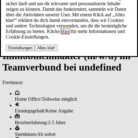
sicher läuft und um dir relevante und personalisierte Inhalte
zeigen zu können. Damit das funktioniert, sammeln wir Daten
über die Aktivitäten unserer User. Mit einem Klick auf „Alles
klar!“ erklärst du dich damit einverstanden, dass wir Cookies
und andere Technologien verwenden, um dir die bestmögliche
Erfahrung zu bieten. Klicke
Hier
für mehr Informationen und
Cookie-Einstellungen.
Einstellungen
Alles klar!
Im­mo­bi­li­en­mak­ler (m/w/d) im
­Team­ver­bun­d bei un­de­fi­ned
Freelancer
Home Office:
Teilweise möglich
Einstiegsgehalt:
Keine Angabe
Berufserfahrung:
2-5 Jahre
Startdatum:
Ab sofort