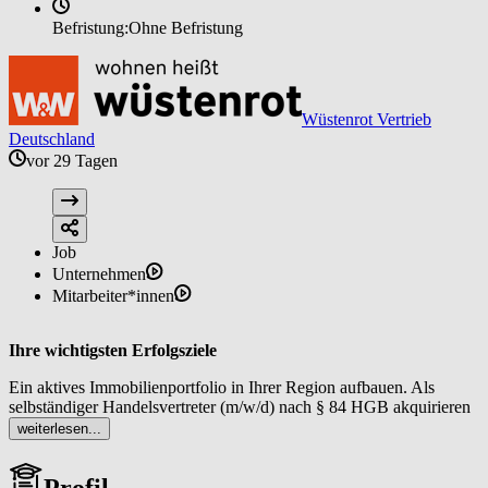
Befristung:
Ohne Befristung
Wüstenrot Vertrieb
Deutschland
vor 29 Tagen
Job
Unternehmen
Mitarbeiter*innen
Ihre wichtigsten Erfolgsziele
Ein aktives Immobilienportfolio in Ihrer Region aufbauen. Als
selbständiger Handelsvertreter (m/w/d) nach § 84 HGB akquirieren
Sie regelmäßig neue Objekte sowie Interessentinnen und
weiterlesen...
Interessenten mit dem Ergebnis einer stabilen Pipeline an
Vermittlungsmandaten, die planbare Umsätze ermöglicht.
Profil