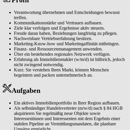
Eigentümerinnen und Eigentümer sowie Interessentinnen und
Interessenten durch einen professionellen Vermittlungsprozess
Verantwortung übernehmen und Entscheidungen bewusst
führen. Von der normierten Immobilienbewertung über individuelle
treffen.
Vermarktungskonzepte bis zur Vertragsunterzeichnung generieren
Kommunikationsstärke und Vertrauen aufbauen.
Sie eine hohe Kundenzufriedenheit, Wiederempfehlungen und
Ziele klar verfolgen und Ergebnisse aktiv steuern.
erfolgreiche Vermittlungen.
Freude daran haben, Beziehungen langfristig zu pflegen.
Nachweisbare Vertriebserfahrung besitzen.
Als lokaler Immobilienexperte (m/w/d) sichtbar werden. Sie
Marketing-Know-how und Marketingaffinität mitbringen.
analysieren Ihren Markt, erkennen Chancen frühzeitig und
Finanz- und Ressourcenmanagement anwenden.
entwickeln eigene Marketingmaßnahmen, die Sie in Ihrer Region
Über ein bestehendes regionales Netzwerk verfügen.
eindeutig positionieren, um eine spürbare Reichweite und ein
Erfahrung als Immobilienmakler (w/m/d) ist hilfreich, jedoch
wachsendes Standing als verlässliche Ansprechperson zu erreichen.
nicht zwingend notwendig.
Kurz: Sie verstehen Ihren Markt, können Menschen
Ein tragfähiges Netzwerk aufbauen und pflegen. Sie erschließen das
begeistern und packen unternehmerisch an.
W&W Netzwerk und etablieren ein persönliches Partnernetzwerk
aus Eigentümerinnen und Eigentümern, Tippgeberinnen und
Tippgebern, Dienstleisterinnen und Dienstleistern und lokalen
Aufgaben
Kontakten, das Ihr Geschäft langfristig trägt.
Moderne Tools & CRM effizient einsetzen. Mit unserem Makler-
Ein aktives Immobilienportfolio in Ihrer Region aufbauen.
CRM, einer Immobilienbewertungssoftware sowie weiteren
Als selbständiger Handelsvertreter (m/w/d) nach § 84 HGB
digitalen Makler-Tools und klaren Prozessen organisieren Sie
akquirieren Sie regelmäßig neue Objekte sowie
Abläufe effizient und steigern damit Ihre Reichweite und
Interessentinnen und Interessenten mit dem Ergebnis einer
Vermittlungsquote.
stabilen Pipeline an Vermittlungsmandaten, die planbare
Umsätze ermöglicht.