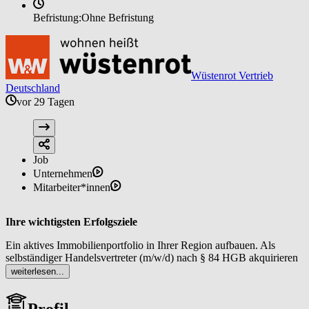
Befristung:
Ohne Befristung
Wüstenrot Vertrieb
Deutschland
vor 29 Tagen
Job
Unternehmen
Mitarbeiter*innen
Ihre wichtigsten Erfolgsziele
Ein aktives Immobilienportfolio in Ihrer Region aufbauen. Als
selbständiger Handelsvertreter (m/w/d) nach § 84 HGB akquirieren
Sie regelmäßig neue Objekte sowie Interessentinnen und
weiterlesen...
Interessenten mit dem Ergebnis einer stabilen Pipeline an
Vermittlungsmandaten, die planbare Umsätze ermöglicht.
Profil