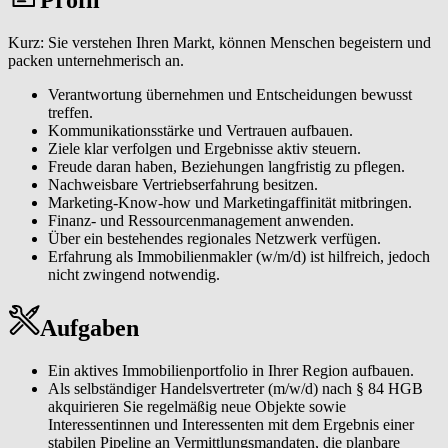
Eigentümerinnen und Eigentümer sowie Interessentinnen und
Interessenten durch einen professionellen Vermittlungsprozess
Kurz: Sie verstehen Ihren Markt, können Menschen begeistern und
führen. Von der normierten Immobilienbewertung über individuelle
packen unternehmerisch an.
Vermarktungskonzepte bis zur Vertragsunterzeichnung generieren
Sie eine hohe Kundenzufriedenheit, Wiederempfehlungen und
Verantwortung übernehmen und Entscheidungen bewusst
erfolgreiche Vermittlungen.
treffen.
Kommunikationsstärke und Vertrauen aufbauen.
Als lokaler Immobilienexperte (m/w/d) sichtbar werden. Sie
Ziele klar verfolgen und Ergebnisse aktiv steuern.
analysieren Ihren Markt, erkennen Chancen frühzeitig und
Freude daran haben, Beziehungen langfristig zu pflegen.
entwickeln eigene Marketingmaßnahmen, die Sie in Ihrer Region
Nachweisbare Vertriebserfahrung besitzen.
eindeutig positionieren, um eine spürbare Reichweite und ein
Marketing-Know-how und Marketingaffinität mitbringen.
wachsendes Standing als verlässliche Ansprechperson zu erreichen.
Finanz- und Ressourcenmanagement anwenden.
Über ein bestehendes regionales Netzwerk verfügen.
Ein tragfähiges Netzwerk aufbauen und pflegen. Sie erschließen das
Erfahrung als Immobilienmakler (w/m/d) ist hilfreich, jedoch
W&W Netzwerk und etablieren ein persönliches Partnernetzwerk
nicht zwingend notwendig.
aus Eigentümerinnen und Eigentümern, Tippgeberinnen und
Tippgebern, Dienstleisterinnen und Dienstleistern und lokalen
Kontakten, das Ihr Geschäft langfristig trägt.
Aufgaben
Moderne Tools & CRM effizient einsetzen. Mit unserem Makler-
CRM, einer Immobilienbewertungssoftware sowie weiteren
Ein aktives Immobilienportfolio in Ihrer Region aufbauen.
digitalen Makler-Tools und klaren Prozessen organisieren Sie
Als selbständiger Handelsvertreter (m/w/d) nach § 84 HGB
Abläufe effizient und steigern damit Ihre Reichweite und
akquirieren Sie regelmäßig neue Objekte sowie
Vermittlungsquote.
Interessentinnen und Interessenten mit dem Ergebnis einer
stabilen Pipeline an Vermittlungsmandaten, die planbare