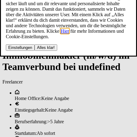
sicher läuft und um dir relevante und personalisierte Inhalte
zeigen zu können. Damit das funktioniert, sammeln wir Daten
über die Aktivitäten unserer User. Mit einem Klick auf „Alles
klar!“ erklärst du dich damit einverstanden, dass wir Cookies
und andere Technologien verwenden, um dir die bestmögliche
Erfahrung zu bieten. Klicke
Hier
für mehr Informationen und
Cookie-Einstellungen.
Einstellungen
Alles klar!
Im­mo­bi­li­en­mak­ler (m/w/d) im
­Team­ver­bun­d bei un­de­fi­ned
Freelancer
Home Office:
Keine Angabe
Einstiegsgehalt:
Keine Angabe
Berufserfahrung:
>5 Jahre
Startdatum:
Ab sofort