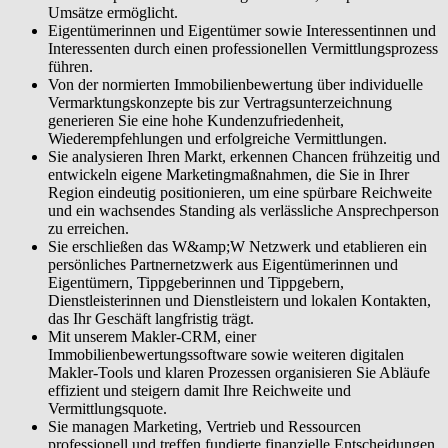
Ihr Geschäft unternehmerisch steuern. Sie managen Marketing,
Umsätze ermöglicht.
Vertrieb und Ressourcen professionell und treffen fundierte
Eigentümerinnen und Eigentümer sowie Interessentinnen und
finanzielle Entscheidungen für Ihr nachhaltig wachsendes, rentables
Interessenten durch einen professionellen Vermittlungsprozess
Immobiliengeschäft.
führen.
Von der normierten Immobilienbewertung über individuelle
Vermarktungskonzepte bis zur Vertragsunterzeichnung
generieren Sie eine hohe Kundenzufriedenheit,
Wiederempfehlungen und erfolgreiche Vermittlungen.
Sie analysieren Ihren Markt, erkennen Chancen frühzeitig und
entwickeln eigene Marketingmaßnahmen, die Sie in Ihrer
Region eindeutig positionieren, um eine spürbare Reichweite
und ein wachsendes Standing als verlässliche Ansprechperson
zu erreichen.
Sie erschließen das W&amp;W Netzwerk und etablieren ein
persönliches Partnernetzwerk aus Eigentümerinnen und
Eigentümern, Tippgeberinnen und Tippgebern,
Dienstleisterinnen und Dienstleistern und lokalen Kontakten,
das Ihr Geschäft langfristig trägt.
Mit unserem Makler-CRM, einer
Immobilienbewertungssoftware sowie weiteren digitalen
Makler-Tools und klaren Prozessen organisieren Sie Abläufe
effizient und steigern damit Ihre Reichweite und
Vermittlungsquote.
Sie managen Marketing, Vertrieb und Ressourcen
professionell und treffen fundierte finanzielle Entscheidungen