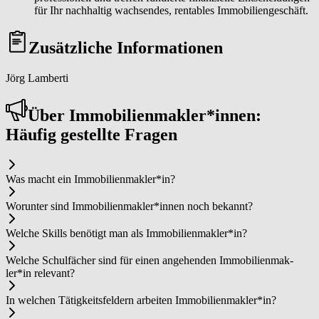
für Ihr nachhaltig wachsendes, rentables Immobiliengeschäft.
Zusätzliche Informationen
Jörg Lamberti
Über Im­mo­bi­li­en­mak­ler*in­nen:
Häufig gestellte Fragen
Was macht ein Im­mo­bi­li­en­mak­ler*in?
Worunter sind Im­mo­bi­li­en­mak­ler*in­nen noch bekannt?
Welche Skills benötigt man als Im­mo­bi­li­en­mak­ler*in?
Welche Schulfächer sind für einen angehenden Im­mo­bi­li­en­mak­
ler*in relevant?
In welchen Tätigkeitsfeldern arbeiten Im­mo­bi­li­en­mak­ler*in?