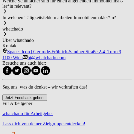
Welche Schulfächer sind für einen angehenden Im­mo­bi­li­en­mak­
ler*in relevant?
In welchen Tätigkeitsfeldern arbeiten Im­mo­bi­li­en­mak­ler*in?
whatchado
Über whatchado
Kontakt
Spaces Icon | Gertrude-Fröhlich-Sandner Straße 2-4, Turm 9
1100 Wien
hi@whatchado.com
Besuche uns auch hier:
Sag uns, was du denkst – wir verkraften das!
Jetzt Feedback geben!
Für Arbeitgeber
whatchado für Arbeitgeber
Lass dich von deiner Zielgruppe entdecken!