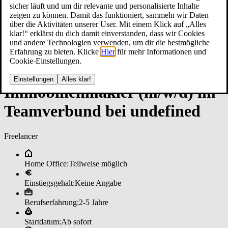
sicher läuft und um dir relevante und personalisierte Inhalte
zeigen zu können. Damit das funktioniert, sammeln wir Daten
über die Aktivitäten unserer User. Mit einem Klick auf „Alles
klar!“ erklärst du dich damit einverstanden, dass wir Cookies
und andere Technologien verwenden, um dir die bestmögliche
Erfahrung zu bieten. Klicke
Hier
für mehr Informationen und
Cookie-Einstellungen.
Einstellungen
Alles klar!
Im­mo­bi­li­en­mak­ler (m/w/d) im
­Team­ver­bun­d bei un­de­fi­ned
Freelancer
Home Office:
Teilweise möglich
Einstiegsgehalt:
Keine Angabe
Berufserfahrung:
2-5 Jahre
Startdatum:
Ab sofort