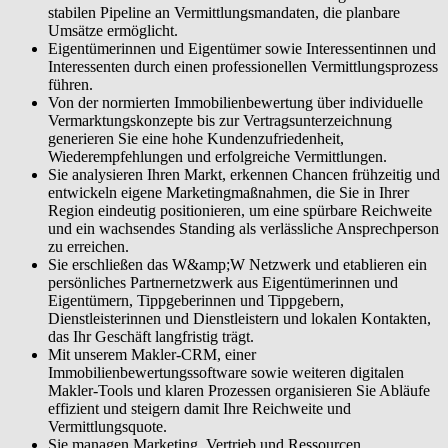
Ihr Geschäft unternehmerisch steuern. Sie managen Marketing,
stabilen Pipeline an Vermittlungsmandaten, die planbare
Vertrieb und Ressourcen professionell und treffen fundierte
Umsätze ermöglicht.
finanzielle Entscheidungen für Ihr nachhaltig wachsendes, rentables
Eigentümerinnen und Eigentümer sowie Interessentinnen und
Immobiliengeschäft.
Interessenten durch einen professionellen Vermittlungsprozess
führen.
Von der normierten Immobilienbewertung über individuelle
Vermarktungskonzepte bis zur Vertragsunterzeichnung
generieren Sie eine hohe Kundenzufriedenheit,
Wiederempfehlungen und erfolgreiche Vermittlungen.
Sie analysieren Ihren Markt, erkennen Chancen frühzeitig und
entwickeln eigene Marketingmaßnahmen, die Sie in Ihrer
Region eindeutig positionieren, um eine spürbare Reichweite
und ein wachsendes Standing als verlässliche Ansprechperson
zu erreichen.
Sie erschließen das W&amp;W Netzwerk und etablieren ein
persönliches Partnernetzwerk aus Eigentümerinnen und
Eigentümern, Tippgeberinnen und Tippgebern,
Dienstleisterinnen und Dienstleistern und lokalen Kontakten,
das Ihr Geschäft langfristig trägt.
Mit unserem Makler-CRM, einer
Immobilienbewertungssoftware sowie weiteren digitalen
Makler-Tools und klaren Prozessen organisieren Sie Abläufe
effizient und steigern damit Ihre Reichweite und
Vermittlungsquote.
Sie managen Marketing, Vertrieb und Ressourcen