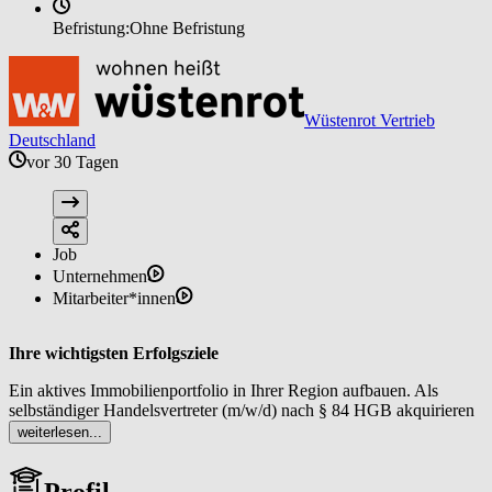
Befristung:
Ohne Befristung
Wüstenrot Vertrieb
Deutschland
vor 30 Tagen
Job
Unternehmen
Mitarbeiter*innen
Ihre wichtigsten Erfolgsziele
Ein aktives Immobilienportfolio in Ihrer Region aufbauen. Als
selbständiger Handelsvertreter (m/w/d) nach § 84 HGB akquirieren
Sie regelmäßig neue Objekte sowie Interessentinnen und
weiterlesen...
Interessenten mit dem Ergebnis einer stabilen Pipeline an
Vermittlungsmandaten, die planbare Umsätze ermöglicht.
Profil