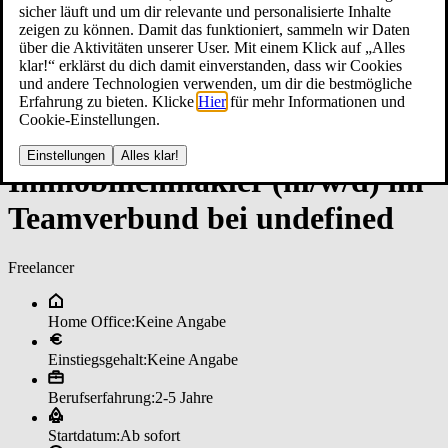
sicher läuft und um dir relevante und personalisierte Inhalte
zeigen zu können. Damit das funktioniert, sammeln wir Daten
über die Aktivitäten unserer User. Mit einem Klick auf „Alles
klar!“ erklärst du dich damit einverstanden, dass wir Cookies
und andere Technologien verwenden, um dir die bestmögliche
Erfahrung zu bieten. Klicke
Hier
für mehr Informationen und
Cookie-Einstellungen.
Einstellungen
Alles klar!
Im­mo­bi­li­en­mak­ler (m/w/d) im
­Team­ver­bun­d bei un­de­fi­ned
Freelancer
Home Office:
Keine Angabe
Einstiegsgehalt:
Keine Angabe
Berufserfahrung:
2-5 Jahre
Startdatum:
Ab sofort