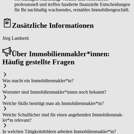
professionell und treffen fundierte finanzielle Entscheidungen
für Ihr nachhaltig wachsendes, rentables Immobiliengeschäft.
Zusätzliche Informationen
Jörg Lamberti
Über Im­mo­bi­li­en­mak­ler*in­nen:
Häufig gestellte Fragen
Was macht ein Im­mo­bi­li­en­mak­ler*in?
Worunter sind Im­mo­bi­li­en­mak­ler*in­nen noch bekannt?
Welche Skills benötigt man als Im­mo­bi­li­en­mak­ler*in?
Welche Schulfächer sind für einen angehenden Im­mo­bi­li­en­mak­
ler*in relevant?
In welchen Tätigkeitsfeldern arbeiten Im­mo­bi­li­en­mak­ler*in?