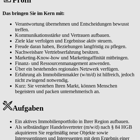
Eigentümerinnen und Eigentümer sowie Interessentinnen und
Interessenten durch einen professionellen Vermittlungsprozess
Das bringen Sie im Kern mit:
führen. Von der normierten Immobilienbewertung über individuelle
Vermarktungskonzepte bis zur Vertragsunterzeichnung generieren
Verantwortung übernehmen und Entscheidungen bewusst
Sie eine hohe Kundenzufriedenheit, Wiederempfehlungen und
treffen.
erfolgreiche Vermittlungen.
Kommunikationsstärke und Vertrauen aufbauen.
Ziele klar verfolgen und Ergebnisse aktiv steuern.
Als lokaler Immobilienexperte (m/w/d) sichtbar werden. Sie
Freude daran haben, Beziehungen langfristig zu pflegen.
analysieren Ihren Markt, erkennen Chancen frühzeitig und
Nachweisbare Vertriebserfahrung besitzen.
entwickeln eigene Marketingmaßnahmen, die Sie in Ihrer Region
Marketing-Know-how und Marketingaffinität mitbringen.
eindeutig positionieren, um eine spürbare Reichweite und ein
Finanz- und Ressourcenmanagement anwenden.
wachsendes Standing als verlässliche Ansprechperson zu erreichen.
Über ein bestehendes regionales Netzwerk verfügen.
Erfahrung als Immobilienmakler (w/m/d) ist hilfreich, jedoch
Ein tragfähiges Netzwerk aufbauen und pflegen. Sie erschließen das
nicht zwingend notwendig.
W&W Netzwerk und etablieren ein persönliches Partnernetzwerk
Kurz: Sie verstehen Ihren Markt, können Menschen
aus Eigentümerinnen und Eigentümern, Tippgeberinnen und
begeistern und packen unternehmerisch an.
Tippgebern, Dienstleisterinnen und Dienstleistern und lokalen
Kontakten, das Ihr Geschäft langfristig trägt.
Aufgaben
Moderne Tools & CRM effizient einsetzen. Mit unserem Makler-
CRM, einer Immobilienbewertungssoftware sowie weiteren
digitalen Makler-Tools und klaren Prozessen organisieren Sie
Ein aktives Immobilienportfolio in Ihrer Region aufbauen.
Abläufe effizient und steigern damit Ihre Reichweite und
Als selbständiger Handelsvertreter (m/w/d) nach § 84 HGB
Vermittlungsquote.
akquirieren Sie regelmäßig neue Objekte sowie
Interessentinnen und Interessenten mit dem Ergebnis einer