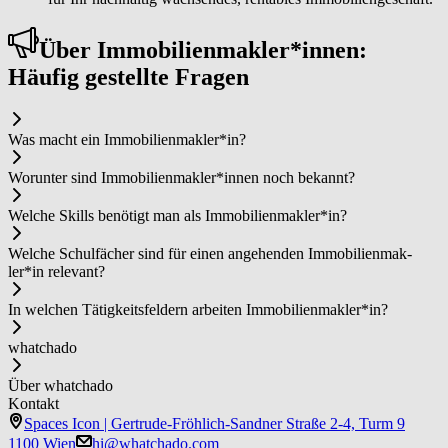
Über Im­mo­bi­li­en­mak­ler*in­nen:
Häufig gestellte Fragen
Was macht ein Im­mo­bi­li­en­mak­ler*in?
Worunter sind Im­mo­bi­li­en­mak­ler*in­nen noch bekannt?
Welche Skills benötigt man als Im­mo­bi­li­en­mak­ler*in?
Welche Schulfächer sind für einen angehenden Im­mo­bi­li­en­mak­
ler*in relevant?
In welchen Tätigkeitsfeldern arbeiten Im­mo­bi­li­en­mak­ler*in?
whatchado
Über whatchado
Kontakt
Spaces Icon | Gertrude-Fröhlich-Sandner Straße 2-4, Turm 9
1100 Wien
hi@whatchado.com