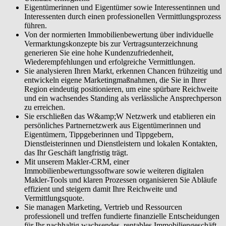
Ihr Geschäft unternehmerisch steuern. Sie managen Marketing,
Eigentümerinnen und Eigentümer sowie Interessentinnen und
Vertrieb und Ressourcen professionell und treffen fundierte
Interessenten durch einen professionellen Vermittlungsprozess
finanzielle Entscheidungen für Ihr nachhaltig wachsendes, rentables
führen.
Immobiliengeschäft.
Von der normierten Immobilienbewertung über individuelle
Vermarktungskonzepte bis zur Vertragsunterzeichnung
generieren Sie eine hohe Kundenzufriedenheit,
Wiederempfehlungen und erfolgreiche Vermittlungen.
Sie analysieren Ihren Markt, erkennen Chancen frühzeitig und
entwickeln eigene Marketingmaßnahmen, die Sie in Ihrer
Region eindeutig positionieren, um eine spürbare Reichweite
und ein wachsendes Standing als verlässliche Ansprechperson
zu erreichen.
Sie erschließen das W&amp;W Netzwerk und etablieren ein
persönliches Partnernetzwerk aus Eigentümerinnen und
Eigentümern, Tippgeberinnen und Tippgebern,
Dienstleisterinnen und Dienstleistern und lokalen Kontakten,
das Ihr Geschäft langfristig trägt.
Mit unserem Makler-CRM, einer
Immobilienbewertungssoftware sowie weiteren digitalen
Makler-Tools und klaren Prozessen organisieren Sie Abläufe
effizient und steigern damit Ihre Reichweite und
Vermittlungsquote.
Sie managen Marketing, Vertrieb und Ressourcen
professionell und treffen fundierte finanzielle Entscheidungen
für Ihr nachhaltig wachsendes, rentables Immobiliengeschäft.