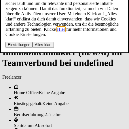
sicher läuft und um dir relevante und personalisierte Inhalte
zeigen zu können. Damit das funktioniert, sammeln wir Daten
über die Aktivitäten unserer User. Mit einem Klick auf „Alles
klar!“ erklärst du dich damit einverstanden, dass wir Cookies
und andere Technologien verwenden, um dir die bestmögliche
Erfahrung zu bieten. Klicke
Hier
für mehr Informationen und
Cookie-Einstellungen.
Einstellungen
Alles klar!
Im­mo­bi­li­en­mak­ler (m/w/d) im
­Team­ver­bun­d bei un­de­fi­ned
Freelancer
Home Office:
Keine Angabe
Einstiegsgehalt:
Keine Angabe
Berufserfahrung:
2-5 Jahre
Startdatum:
Ab sofort