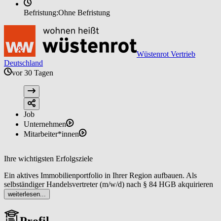
Befristung:
Ohne Befristung
Wüstenrot Vertrieb
Deutschland
vor 30 Tagen
Job
Unternehmen
Mitarbeiter*innen
Ihre wichtigsten Erfolgsziele
Ein aktives Immobilienportfolio in Ihrer Region aufbauen. Als
selbständiger Handelsvertreter (m/w/d) nach § 84 HGB akquirieren
Sie regelmäßig neue Objekte sowie Interessentinnen und
weiterlesen...
Interessenten mit dem Ergebnis einer stabilen Pipeline an
Vermittlungsmandaten, die planbare Umsätze ermöglicht.
Profil