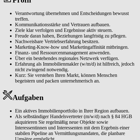
Eigentümerinnen und Eigentümer sowie Interessentinnen und
Interessenten durch einen professionellen Vermittlungsprozess
Verantwortung übernehmen und Entscheidungen bewusst
führen. Von der normierten Immobilienbewertung über individuelle
treffen.
Vermarktungskonzepte bis zur Vertragsunterzeichnung generieren
Kommunikationsstärke und Vertrauen aufbauen.
Sie eine hohe Kundenzufriedenheit, Wiederempfehlungen und
Ziele klar verfolgen und Ergebnisse aktiv steuern.
erfolgreiche Vermittlungen.
Freude daran haben, Beziehungen langfristig zu pflegen.
Nachweisbare Vertriebserfahrung besitzen.
Als lokaler Immobilienexperte (m/w/d) sichtbar werden. Sie
Marketing-Know-how und Marketingaffinität mitbringen.
analysieren Ihren Markt, erkennen Chancen frühzeitig und
Finanz- und Ressourcenmanagement anwenden.
entwickeln eigene Marketingmaßnahmen, die Sie in Ihrer Region
Über ein bestehendes regionales Netzwerk verfügen.
eindeutig positionieren, um eine spürbare Reichweite und ein
Erfahrung als Immobilienmakler (w/m/d) ist hilfreich, jedoch
wachsendes Standing als verlässliche Ansprechperson zu erreichen.
nicht zwingend notwendig.
Kurz: Sie verstehen Ihren Markt, können Menschen
Ein tragfähiges Netzwerk aufbauen und pflegen. Sie erschließen das
begeistern und packen unternehmerisch an.
W&W Netzwerk und etablieren ein persönliches Partnernetzwerk
aus Eigentümerinnen und Eigentümern, Tippgeberinnen und
Tippgebern, Dienstleisterinnen und Dienstleistern und lokalen
Aufgaben
Kontakten, das Ihr Geschäft langfristig trägt.
Moderne Tools & CRM effizient einsetzen. Mit unserem Makler-
Ein aktives Immobilienportfolio in Ihrer Region aufbauen.
CRM, einer Immobilienbewertungssoftware sowie weiteren
Als selbständiger Handelsvertreter (m/w/d) nach § 84 HGB
digitalen Makler-Tools und klaren Prozessen organisieren Sie
akquirieren Sie regelmäßig neue Objekte sowie
Abläufe effizient und steigern damit Ihre Reichweite und
Interessentinnen und Interessenten mit dem Ergebnis einer
Vermittlungsquote.
stabilen Pipeline an Vermittlungsmandaten, die planbare
Umsätze ermöglicht.