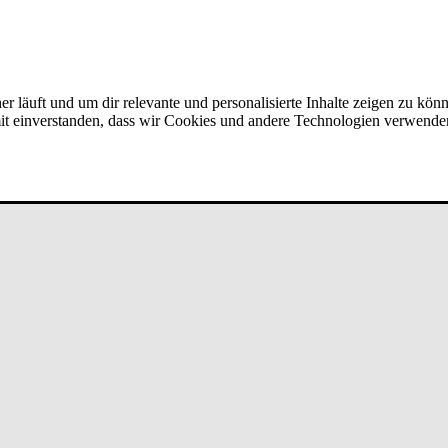
er läuft und um dir relevante und personalisierte Inhalte zeigen zu kön
amit einverstanden, dass wir Cookies und andere Technologien verwende
Team­ver­bun­d bei un­de­fi­ned