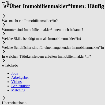
Über Im­mo­bi­li­en­mak­ler*in­nen: Häufi
Was macht ein Im­mo­bi­li­en­mak­ler*in?
Worunter sind Im­mo­bi­li­en­mak­ler*in­nen noch bekannt?
Welche Skills benötigt man als Im­mo­bi­li­en­mak­ler*in?
Welche Schulfächer sind für einen angehenden Im­mo­bi­li­en­mak­ler*in
In welchen Tätigkeitsfeldern arbeiten Im­mo­bi­li­en­mak­ler*in?
whatchado
Jobs
Arbeitgeber
Videos
Berufsbilder
Matching
Über whatchado