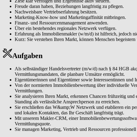
Ziele klar verfolgen und Ergebnisse aktiv steuern.
Dienstleisterinnen und Dienstleistern und lokalen Kontakten, das Ihr Ge
Freude daran haben, Beziehungen langfristig zu pflegen.
Nachweisbare Vertriebserfahrung besitzen.
Moderne Tools & CRM effizient einsetzen. Mit unserem Makler-CRM, 
Marketing-Know-how und Marketingaffinität mitbringen.
steigern damit Ihre Reichweite und Vermittlungsquote.
Finanz- und Ressourcenmanagement anwenden.
Ihr Geschäft unternehmerisch steuern. Sie managen Marketing, Vertrie
Über ein bestehendes regionales Netzwerk verfügen.
Immobiliengeschäft.
Erfahrung als Immobilienmakler (w/m/d) ist hilfreich, jedoch 
Kurz: Sie verstehen Ihren Markt, können Menschen begeistern
Aufgaben
Als selbständiger Handelsvertreter (m/w/d) nach § 84 HGB akqu
Vermittlungsmandaten, die planbare Umsätze ermöglicht.
Eigentümerinnen und Eigentümer sowie Interessentinnen und Int
Von der normierten Immobilienbewertung über individuelle Ve
Vermittlungen.
Sie analysieren Ihren Markt, erkennen Chancen frühzeitig und
Standing als verlässliche Ansprechperson zu erreichen.
Sie erschließen das W&amp;W Netzwerk und etablieren ein per
und lokalen Kontakten, das Ihr Geschäft langfristig trägt.
Mit unserem Makler-CRM, einer Immobilienbewertungssoftware s
Vermittlungsquote.
Sie managen Marketing, Vertrieb und Ressourcen professionell u