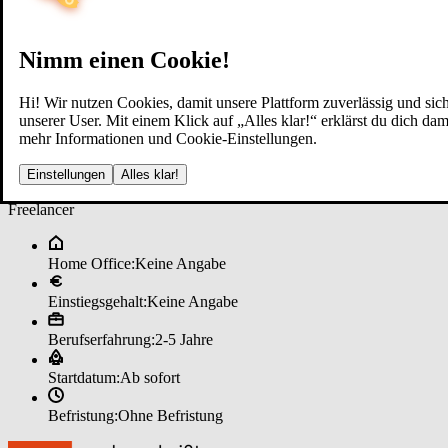
Nimm einen Cookie!
Hi! Wir nutzen Cookies, damit unsere Plattform zuverlässig und sich
unserer User. Mit einem Klick auf „Alles klar!“ erklärst du dich d
mehr Informationen und Cookie-Einstellungen.
Im­mo­bi­li­en­mak­ler (m/w/d) im ­
Einstellungen
Alles klar!
Freelancer
Home Office:
Keine Angabe
Einstiegsgehalt:
Keine Angabe
Berufserfahrung:
2-5 Jahre
Startdatum:
Ab sofort
Befristung:
Ohne Befristung