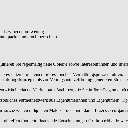
schäft langfristig trägt.
einer Immobilienbewertungssoftware sowie weiteren digitalen Makler-T
b und Ressourcen professionell und treffen fundierte finanzielle Entsc
nicht zwingend notwendig.
 und packen unternehmerisch an.
irieren Sie regelmäßig neue Objekte sowie Interessentinnen und Intere
eressenten durch einen professionellen Vermittlungsprozess führen.
rmarktungskonzepte bis zur Vertragsunterzeichnung generieren Sie ei
 entwickeln eigene Marketingmaßnahmen, die Sie in Ihrer Region einde
sönliches Partnernetzwerk aus Eigentümerinnen und Eigentümern, Tippg
owie weiteren digitalen Makler-Tools und klaren Prozessen organisier
nd treffen fundierte finanzielle Entscheidungen für Ihr nachhaltig wa