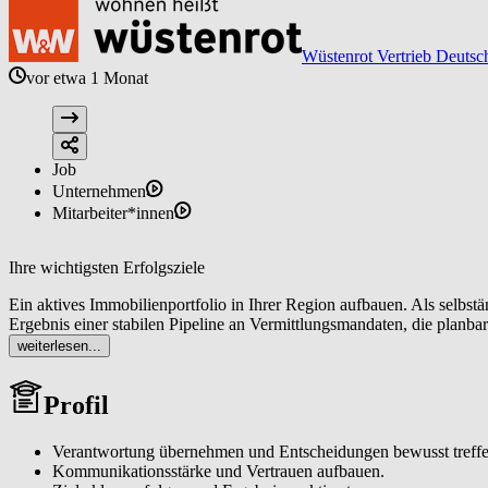
Wüstenrot Vertrieb Deutsc
vor etwa 1 Monat
Job
Unternehmen
Mitarbeiter*innen
Ihre wichtigsten Erfolgsziele
Ein aktives Immobilienportfolio in Ihrer Region aufbauen. Als selbs
Ergebnis einer stabilen Pipeline an Vermittlungsmandaten, die planba
weiterlesen...
Eigentümerinnen und Eigentümer sowie Interessentinnen und Interess
Vermarktungskonzepte bis zur Vertragsunterzeichnung generieren Si
Profil
Als lokaler Immobilienexperte (m/w/d) sichtbar werden. Sie analysie
um eine spürbare Reichweite und ein wachsendes Standing als verläss
Verantwortung übernehmen und Entscheidungen bewusst treffe
Kommunikationsstärke und Vertrauen aufbauen.
Ein tragfähiges Netzwerk aufbauen und pflegen. Sie erschließen da