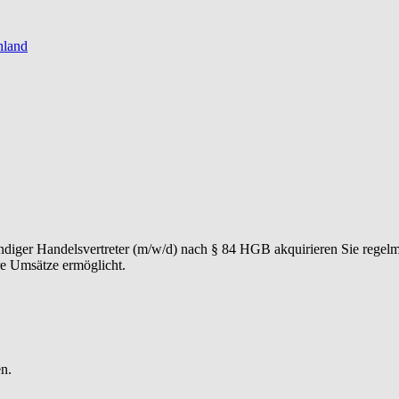
hland
tändiger Handelsvertreter (m/w/d) nach § 84 HGB akquirieren Sie regel
re Umsätze ermöglicht.
enten durch einen professionellen Vermittlungsprozess führen. Von der
e eine hohe Kundenzufriedenheit, Wiederempfehlungen und erfolgreiche
ren Ihren Markt, erkennen Chancen frühzeitig und entwickeln eigene Ma
liche Ansprechperson zu erreichen.
n.
s W&W Netzwerk und etablieren ein persönliches Partnernetzwerk aus