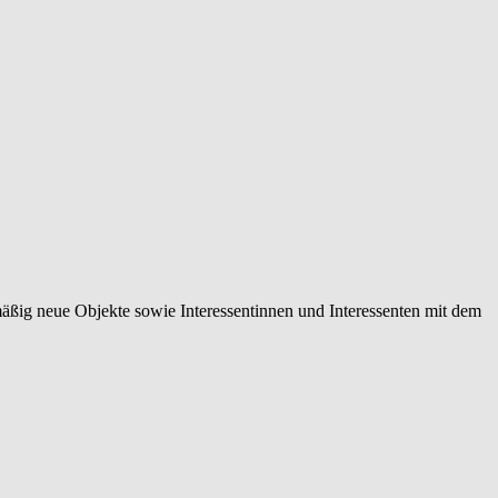
mäßig neue Objekte sowie Interessentinnen und Interessenten mit dem
 normierten Immobilienbewertung über individuelle
 Vermittlungen.
rketingmaßnahmen, die Sie in Ihrer Region eindeutig positionieren,
 Eigentümerinnen und Eigentümern, Tippgeberinnen und Tippgebern,