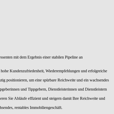
ools und klaren Prozessen organisieren Sie Abläufe effizient und
heidungen für Ihr nachhaltig wachsendes, rentables
ssenten mit dem Ergebnis einer stabilen Pipeline an
ne hohe Kundenzufriedenheit, Wiederempfehlungen und erfolgreiche
utig positionieren, um eine spürbare Reichweite und ein wachsendes
eberinnen und Tippgebern, Dienstleisterinnen und Dienstleistern
en Sie Abläufe effizient und steigern damit Ihre Reichweite und
chsendes, rentables Immobiliengeschäft.