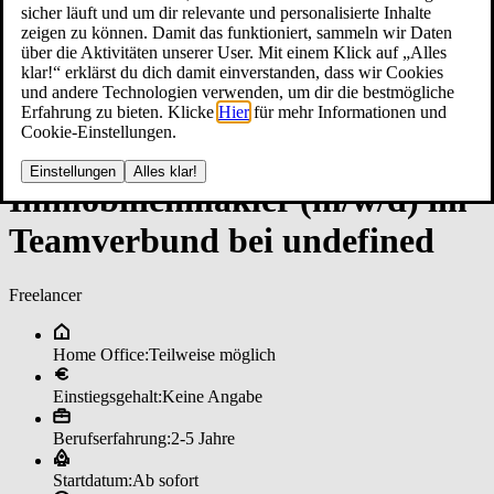
sicher läuft und um dir relevante und personalisierte Inhalte
zeigen zu können. Damit das funktioniert, sammeln wir Daten
über die Aktivitäten unserer User. Mit einem Klick auf „Alles
klar!“ erklärst du dich damit einverstanden, dass wir Cookies
und andere Technologien verwenden, um dir die bestmögliche
Erfahrung zu bieten. Klicke
Hier
für mehr Informationen und
Cookie-Einstellungen.
Einstellungen
Alles klar!
Im­mo­bi­li­en­mak­ler (m/w/d) im
­Team­ver­bun­d bei un­de­fi­ned
Freelancer
Home Office:
Teilweise möglich
Einstiegsgehalt:
Keine Angabe
Berufserfahrung:
2-5 Jahre
Startdatum:
Ab sofort