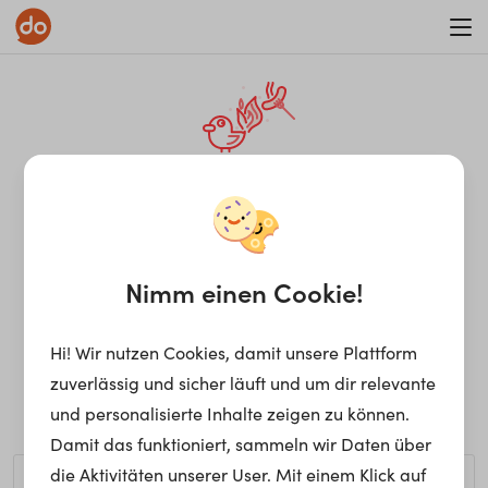
WAR ON ERRORISM
¡Ay, caramba! Seite nicht
gefunden.
Nimm einen Cookie!
Hi! Wir nutzen Cookies, damit unsere Plattform
Ups, die gewünschte Seite kann nicht gefunden werden.
zuverlässig und sicher läuft und um dir relevante
Möchtest du nach einem bestimmten Begriff suchen?
und personalisierte Inhalte zeigen zu können.
Damit das funktioniert, sammeln wir Daten über
die Aktivitäten unserer User. Mit einem Klick auf