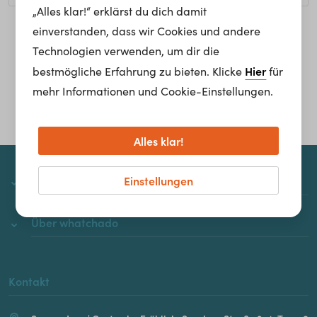
„Alles klar!“ erklärst du dich damit
einverstanden, dass wir Cookies und andere
Homepage
Technologien verwenden, um dir die
Hier
bestmögliche Erfahrung zu bieten. Klicke
für
mehr Informationen und Cookie-Einstellungen.
Alles klar!
Einstellungen
whatchado
Über whatchado
Kontakt