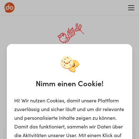
WAR ON ERRORISM
¡Ay, caramba! Seite nicht
gefunden.
Nimm einen Cookie!
Hi! Wir nutzen Cookies, damit unsere Plattform
Ups, die gewünschte Seite kann nicht gefunden werden.
zuverlässig und sicher läuft und um dir relevante
Möchtest du nach einem bestimmten Begriff suchen?
und personalisierte Inhalte zeigen zu können.
Damit das funktioniert, sammeln wir Daten über
die Aktivitäten unserer User. Mit einem Klick auf