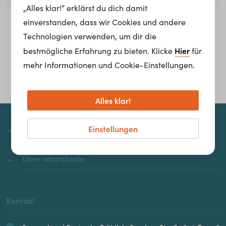
„Alles klar!“ erklärst du dich damit
einverstanden, dass wir Cookies und andere
Homepage
Technologien verwenden, um dir die
Hier
bestmögliche Erfahrung zu bieten. Klicke
für
mehr Informationen und Cookie-Einstellungen.
Alles klar!
Einstellungen
whatchado
Über whatchado
Kontakt