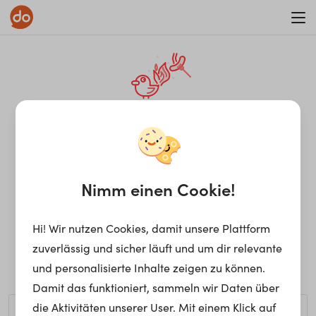
WAR ON ERRORISM
¡Ay, caramba! Seite nicht
gefunden.
Nimm einen Cookie!
Hi! Wir nutzen Cookies, damit unsere Plattform
Ups, die gewünschte Seite kann nicht gefunden werden.
zuverlässig und sicher läuft und um dir relevante
Möchtest du nach einem bestimmten Begriff suchen?
und personalisierte Inhalte zeigen zu können.
Damit das funktioniert, sammeln wir Daten über
die Aktivitäten unserer User. Mit einem Klick auf