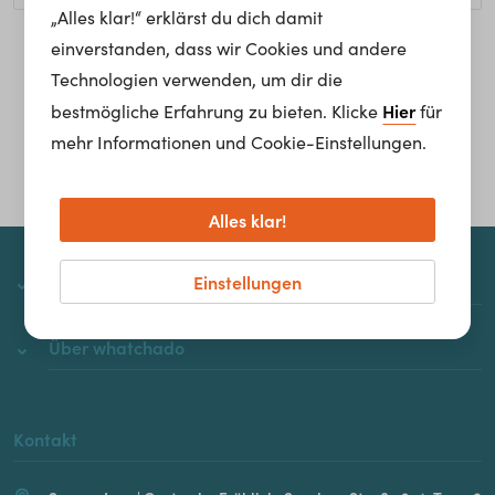
„Alles klar!“ erklärst du dich damit
einverstanden, dass wir Cookies und andere
Homepage
Technologien verwenden, um dir die
Hier
bestmögliche Erfahrung zu bieten. Klicke
für
mehr Informationen und Cookie-Einstellungen.
Alles klar!
Einstellungen
whatchado
Über whatchado
Kontakt