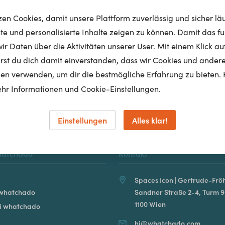
tzen Cookies, damit unsere Plattform zuverlässig und sicher lä
nte und personalisierte Inhalte zeigen zu können. Damit das fun
r Daten über die Aktivitäten unserer User. Mit einem Klick auf
Homepage
lärst du dich damit einverstanden, dass wir Cookies und ander
en verwenden, um dir die bestmögliche Erfahrung zu bieten. 
hr Informationen und Cookie-Einstellungen.
Einstellungen
Alles klar!
hatchado
Kontakt
Spaces Icon | Gertrude-Fröh
 whatchado
Sandner Straße 2-4, Turm 9
1100 Wien
ei whatchado
hi@whatchado.com