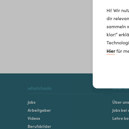
Hi! Wir nu
dir releva
sammeln wi
klar!“ erk
Technologi
Hier
für me
whatchado
Über w
Jobs
Über uns
Arbeitgeber
Jobs bei
Videos
Lehre b
Berufsbilder