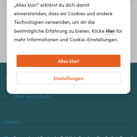
„Alles klar!“ erklärst du dich damit
einverstanden, dass wir Cookies und andere
Homepage
Technologien verwenden, um dir die
Hier
bestmögliche Erfahrung zu bieten. Klicke
für
mehr Informationen und Cookie-Einstellungen.
Alles klar!
Einstellungen
whatchado
Über whatchado
Kontakt