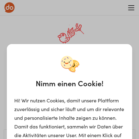
WAR ON ERRORISM
¡Ay, caramba! Seite nicht
gefunden.
Nimm einen Cookie!
Hi! Wir nutzen Cookies, damit unsere Plattform
Ups, die gewünschte Seite kann nicht gefunden werden.
zuverlässig und sicher läuft und um dir relevante
Möchtest du nach einem bestimmten Begriff suchen?
und personalisierte Inhalte zeigen zu können.
Damit das funktioniert, sammeln wir Daten über
die Aktivitäten unserer User. Mit einem Klick auf