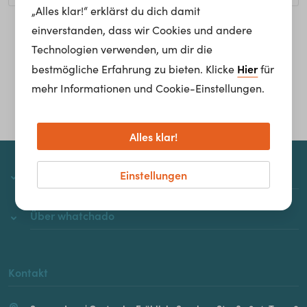
„Alles klar!“ erklärst du dich damit
einverstanden, dass wir Cookies und andere
Homepage
Technologien verwenden, um dir die
Hier
bestmögliche Erfahrung zu bieten. Klicke
für
mehr Informationen und Cookie-Einstellungen.
Alles klar!
Einstellungen
whatchado
Über whatchado
Kontakt