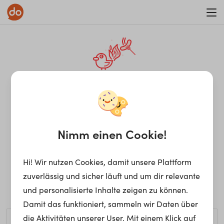
WAR ON ERRORISM
¡Ay, caramba! Seite nicht
gefunden.
Nimm einen Cookie!
Hi! Wir nutzen Cookies, damit unsere Plattform
Ups, die gewünschte Seite kann nicht gefunden werden.
zuverlässig und sicher läuft und um dir relevante
Möchtest du nach einem bestimmten Begriff suchen?
und personalisierte Inhalte zeigen zu können.
Damit das funktioniert, sammeln wir Daten über
die Aktivitäten unserer User. Mit einem Klick auf