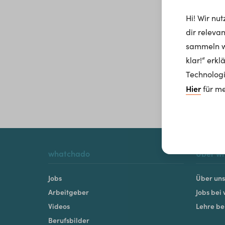
Hi! Wir nu
dir releva
sammeln wi
klar!“ erk
Technologi
Hier
für me
whatchado
Über w
Jobs
Über uns
Arbeitgeber
Jobs bei
Videos
Lehre b
Berufsbilder