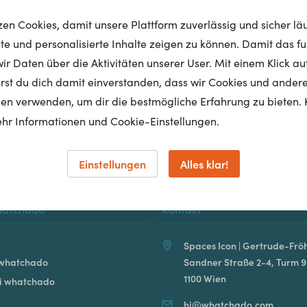
tzen Cookies, damit unsere Plattform zuverlässig und sicher lä
nte und personalisierte Inhalte zeigen zu können. Damit das fun
r Daten über die Aktivitäten unserer User. Mit einem Klick auf
Homepage
lärst du dich damit einverstanden, dass wir Cookies und ander
en verwenden, um dir die bestmögliche Erfahrung zu bieten. 
hr Informationen und Cookie-Einstellungen.
Einstellungen
Alles klar!
hatchado
Kontakt
Spaces Icon | Gertrude-Fröh
 whatchado
Sandner Straße 2-4, Turm 9
1100 Wien
ei whatchado
hi@whatchado.com