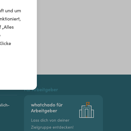
uft und um
ktioniert,
 „Alles
e
Klicke
Für Arbeitgeber
whatchado für
lich-
Arbeitgeber
Lass dich von deiner
Zielgruppe entdecken!