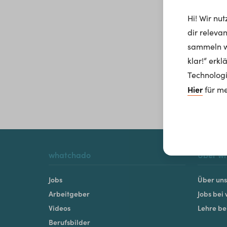
Hi! Wir nu
dir releva
sammeln wi
klar!“ erk
Technologi
Hier
für me
whatchado
Über w
Jobs
Über uns
Arbeitgeber
Jobs bei
Videos
Lehre b
Berufsbilder