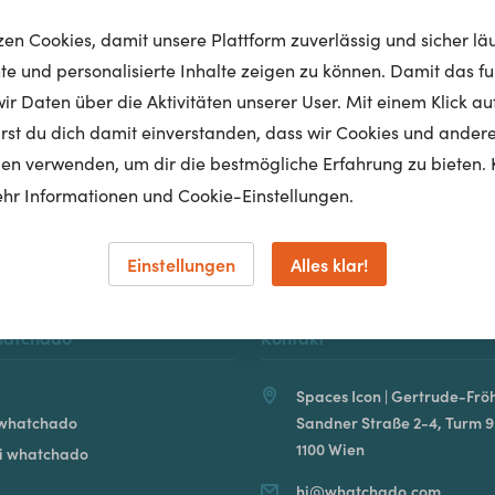
tzen Cookies, damit unsere Plattform zuverlässig und sicher lä
nte und personalisierte Inhalte zeigen zu können. Damit das fun
r Daten über die Aktivitäten unserer User. Mit einem Klick auf
Homepage
lärst du dich damit einverstanden, dass wir Cookies und ander
en verwenden, um dir die bestmögliche Erfahrung zu bieten. 
hr Informationen und Cookie-Einstellungen.
Einstellungen
Alles klar!
hatchado
Kontakt
Spaces Icon | Gertrude-Fröh
 whatchado
Sandner Straße 2-4, Turm 9
1100 Wien
ei whatchado
hi@whatchado.com