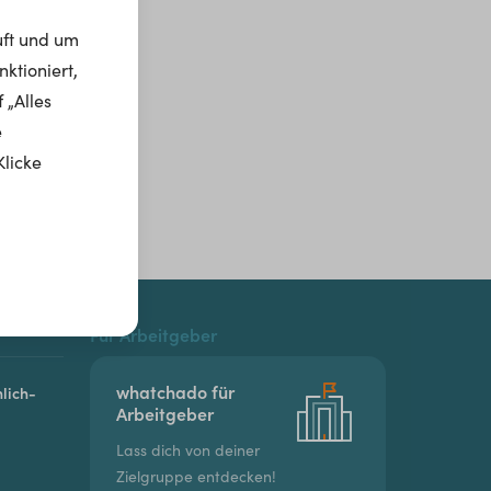
uft und um
ktioniert,
 „Alles
e
Klicke
Für Arbeitgeber
whatchado für
lich-
Arbeitgeber
Lass dich von deiner
Zielgruppe entdecken!