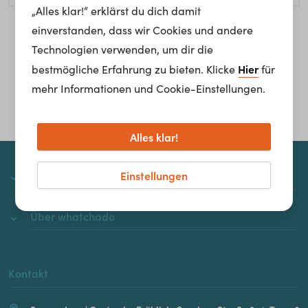
„Alles klar!“ erklärst du dich damit
einverstanden, dass wir Cookies und andere
Homepage
Technologien verwenden, um dir die
Hier
bestmögliche Erfahrung zu bieten. Klicke
für
mehr Informationen und Cookie-Einstellungen.
Alles klar!
Einstellungen
whatchado
Über whatchado
Kontakt