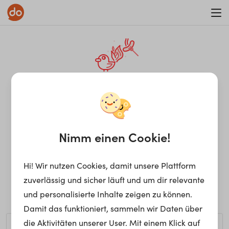
WAR ON ERRORISM
¡Ay, caramba! Seite nicht
gefunden.
Nimm einen Cookie!
Hi! Wir nutzen Cookies, damit unsere Plattform
Ups, die gewünschte Seite kann nicht gefunden werden.
zuverlässig und sicher läuft und um dir relevante
Möchtest du nach einem bestimmten Begriff suchen?
und personalisierte Inhalte zeigen zu können.
Damit das funktioniert, sammeln wir Daten über
die Aktivitäten unserer User. Mit einem Klick auf