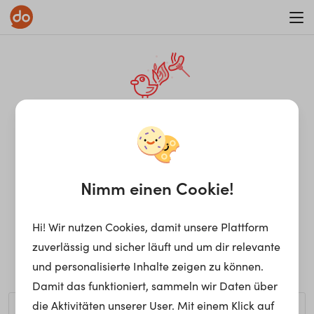
WAR ON ERRORISM
¡Ay, caramba! Seite nicht
gefunden.
Nimm einen Cookie!
Hi! Wir nutzen Cookies, damit unsere Plattform
Ups, die gewünschte Seite kann nicht gefunden werden.
zuverlässig und sicher läuft und um dir relevante
Möchtest du nach einem bestimmten Begriff suchen?
und personalisierte Inhalte zeigen zu können.
Damit das funktioniert, sammeln wir Daten über
die Aktivitäten unserer User. Mit einem Klick auf