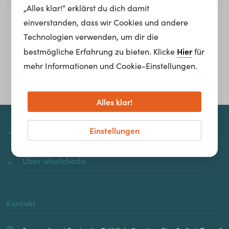
„Alles klar!“ erklärst du dich damit
einverstanden, dass wir Cookies und andere
Homepage
Technologien verwenden, um dir die
Hier
bestmögliche Erfahrung zu bieten. Klicke
für
mehr Informationen und Cookie-Einstellungen.
Alles klar!
Einstellungen
whatchado
Über whatchado
Kontakt