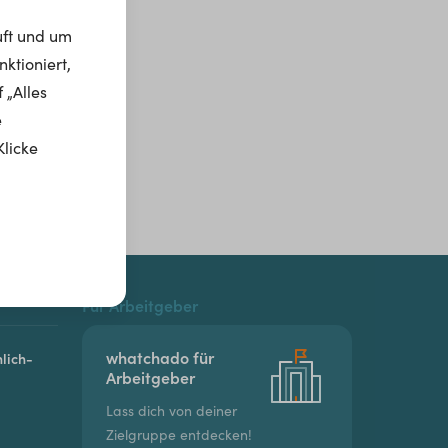
uft und um
ktioniert,
 „Alles
e
Klicke
Für Arbeitgeber
whatchado für
lich-
Arbeitgeber
Lass dich von deiner
Zielgruppe entdecken!