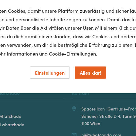
tzen Cookies, damit unsere Plattform zuverlässig und sicher lä
nte und personalisierte Inhalte zeigen zu können. Damit das fun
r Daten über die Aktivitäten unserer User. Mit einem Klick auf
Homepage
lärst du dich damit einverstanden, dass wir Cookies und ander
en verwenden, um dir die bestmögliche Erfahrung zu bieten. 
hr Informationen und Cookie-Einstellungen.
Einstellungen
Alles klar!
hatchado
Kontakt
Spaces Icon | Gertrude-Fröh
 whatchado
Sandner Straße 2-4, Turm 9
1100 Wien
ei whatchado
hi@whatchado.com