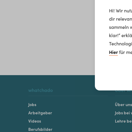
Hi! Wir nu
dir releva
sammeln wi
klar!“ erk
Technologi
Hier
für me
whatchado
Über w
Jobs
Über uns
Arbeitgeber
Jobs bei
Videos
Lehre b
Berufsbilder