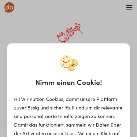
WAR ON ERRORISM
¡Ay, caramba! Seite nicht
gefunden.
Nimm einen Cookie!
Hi! Wir nutzen Cookies, damit unsere Plattform
Ups, die gewünschte Seite kann nicht gefunden werden.
zuverlässig und sicher läuft und um dir relevante
Möchtest du nach einem bestimmten Begriff suchen?
und personalisierte Inhalte zeigen zu können.
Damit das funktioniert, sammeln wir Daten über
die Aktivitäten unserer User. Mit einem Klick auf