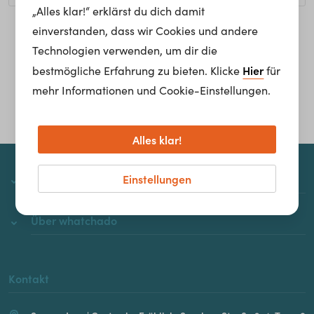
„Alles klar!“ erklärst du dich damit
einverstanden, dass wir Cookies und andere
Homepage
Technologien verwenden, um dir die
Hier
bestmögliche Erfahrung zu bieten. Klicke
für
mehr Informationen und Cookie-Einstellungen.
Alles klar!
Einstellungen
whatchado
Über whatchado
Kontakt