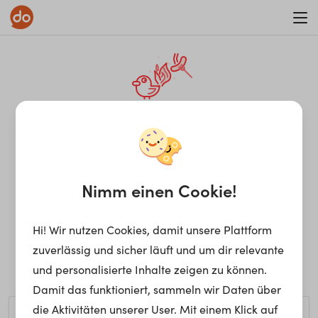
WAR ON ERRORISM
¡Ay, caramba! Seite nicht
gefunden.
Nimm einen Cookie!
Hi! Wir nutzen Cookies, damit unsere Plattform
Ups, die gewünschte Seite kann nicht gefunden werden.
zuverlässig und sicher läuft und um dir relevante
Möchtest du nach einem bestimmten Begriff suchen?
und personalisierte Inhalte zeigen zu können.
Damit das funktioniert, sammeln wir Daten über
die Aktivitäten unserer User. Mit einem Klick auf