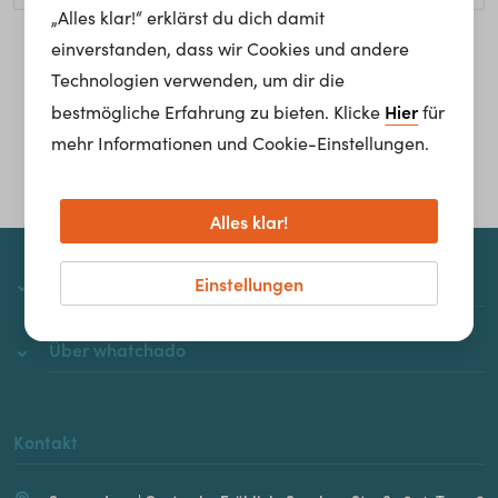
„Alles klar!“ erklärst du dich damit
einverstanden, dass wir Cookies und andere
Homepage
Technologien verwenden, um dir die
Hier
bestmögliche Erfahrung zu bieten. Klicke
für
mehr Informationen und Cookie-Einstellungen.
Alles klar!
Einstellungen
whatchado
Über whatchado
Kontakt