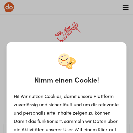
WAR ON ERRORISM
¡Ay, caramba! Seite nicht
gefunden.
Nimm einen Cookie!
Hi! Wir nutzen Cookies, damit unsere Plattform
Ups, die gewünschte Seite kann nicht gefunden werden.
zuverlässig und sicher läuft und um dir relevante
Möchtest du nach einem bestimmten Begriff suchen?
und personalisierte Inhalte zeigen zu können.
Damit das funktioniert, sammeln wir Daten über
die Aktivitäten unserer User. Mit einem Klick auf