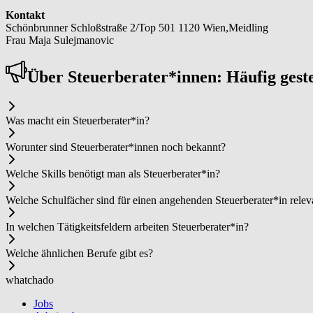
Kontakt
Schönbrunner Schloßstraße 2/Top 501 1120 Wien,Meidling
Frau Maja Sulejmanovic
Über Steu­er­be­ra­ter*in­nen: Häufig ges
Was macht ein Steu­er­be­ra­ter*in?
Worunter sind Steu­er­be­ra­ter*in­nen noch bekannt?
Welche Skills benötigt man als Steu­er­be­ra­ter*in?
Welche Schulfächer sind für einen angehenden Steu­er­be­ra­ter*in relev
In welchen Tätigkeitsfeldern arbeiten Steu­er­be­ra­ter*in?
Welche ähnlichen Berufe gibt es?
whatchado
Jobs