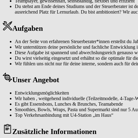
Teamplayer, gewissenhaft, selbstständig, flexibel und effizient
Du stehst am Ende deines Studiums und der Steuerberater ist de
ausreichend Platz für Lernurlaub. Du bist ambitioniert? Wir auch
Aufgaben
An der Seite von erfahrenen Steuerberater*innen erstellst du J
Wir unterstützen deine persönliche und fachliche Entwicklung i
Diese Aufgabe ist spannend und abwechslungsreich genauso w
Du wirst vielseitig eingesetzt und erhältst so die optimale für d
Wir fühlen uns nicht nur für deine interne, sondern auch für d
Unser Angebot
Entwicklungsmöglichkeiten
Wir haben , weitgehend individuelle (Teilzeitmodelle, 4-Tage-
Es gibt Essensbons, Lunches & Brunches, Teamabende
Smoothies, Bowls, Wraps, Pasta und Supermarkt sind nur 5 Auf
Top Verkehrsanbindung mit U4-Station „im Haus“
Zusätzliche Informationen