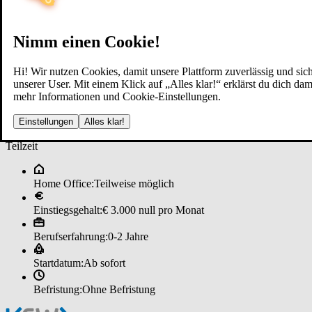
Nimm einen Cookie!
Hi! Wir nutzen Cookies, damit unsere Plattform zuverlässig und sich
unserer User. Mit einem Klick auf „Alles klar!“ erklärst du dich d
mehr Informationen und Cookie-Einstellungen.
Steu­er­be­ra­ter-­An­wär­ter:in b
Einstellungen
Alles klar!
Teilzeit
Home Office:
Teilweise möglich
Einstiegsgehalt:
€ 3.000 null pro Monat
Berufserfahrung:
0-2 Jahre
Startdatum:
Ab sofort
Befristung:
Ohne Befristung