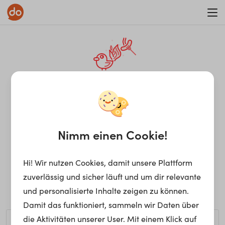
WAR ON ERRORISM
¡Ay, caramba! Seite nicht
gefunden.
Nimm einen Cookie!
Hi! Wir nutzen Cookies, damit unsere Plattform
Ups, die gewünschte Seite kann nicht gefunden werden.
zuverlässig und sicher läuft und um dir relevante
Möchtest du nach einem bestimmten Begriff suchen?
und personalisierte Inhalte zeigen zu können.
Damit das funktioniert, sammeln wir Daten über
die Aktivitäten unserer User. Mit einem Klick auf