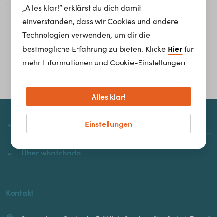
„Alles klar!“ erklärst du dich damit
einverstanden, dass wir Cookies und andere
Homepage
Technologien verwenden, um dir die
Hier
bestmögliche Erfahrung zu bieten. Klicke
für
mehr Informationen und Cookie-Einstellungen.
Alles klar!
Einstellungen
whatchado
Über whatchado
Kontakt