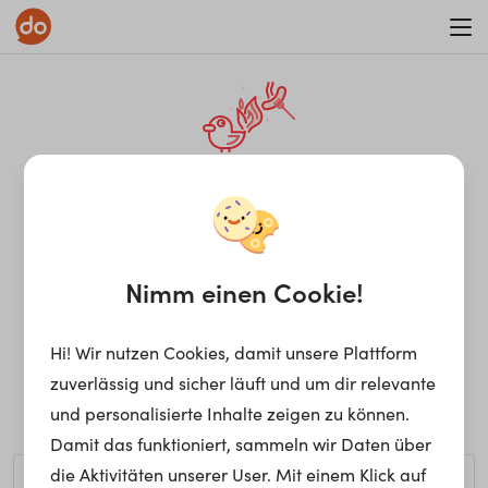
WAR ON ERRORISM
¡Ay, caramba! Seite nicht
gefunden.
Nimm einen Cookie!
Hi! Wir nutzen Cookies, damit unsere Plattform
Ups, die gewünschte Seite kann nicht gefunden werden.
zuverlässig und sicher läuft und um dir relevante
Möchtest du nach einem bestimmten Begriff suchen?
und personalisierte Inhalte zeigen zu können.
Damit das funktioniert, sammeln wir Daten über
die Aktivitäten unserer User. Mit einem Klick auf