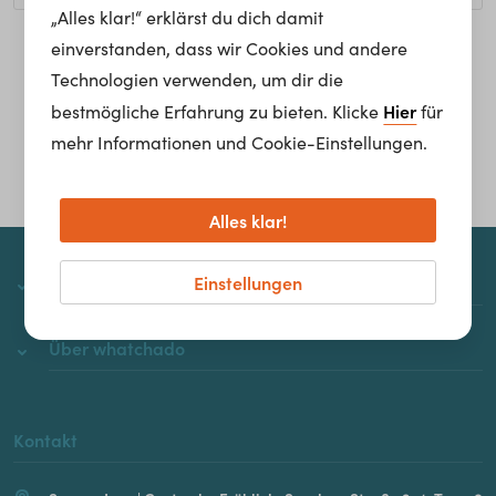
„Alles klar!“ erklärst du dich damit
einverstanden, dass wir Cookies und andere
Homepage
Technologien verwenden, um dir die
Hier
bestmögliche Erfahrung zu bieten. Klicke
für
mehr Informationen und Cookie-Einstellungen.
Alles klar!
Einstellungen
whatchado
Über whatchado
Kontakt