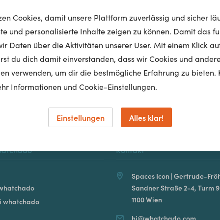
tzen Cookies, damit unsere Plattform zuverlässig und sicher lä
nte und personalisierte Inhalte zeigen zu können. Damit das fun
r Daten über die Aktivitäten unserer User. Mit einem Klick auf
Homepage
lärst du dich damit einverstanden, dass wir Cookies und ander
en verwenden, um dir die bestmögliche Erfahrung zu bieten. 
hr Informationen und Cookie-Einstellungen.
Einstellungen
Alles klar!
hatchado
Kontakt
Spaces Icon | Gertrude-Fröh
 whatchado
Sandner Straße 2-4, Turm 9
1100 Wien
ei whatchado
hi@whatchado.com