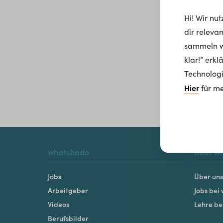
Hi! Wir nu
dir releva
sammeln wi
klar!“ erk
Technologi
Hier
für me
whatchado
Über w
Jobs
Über uns
Arbeitgeber
Jobs bei
Videos
Lehre b
Berufsbilder