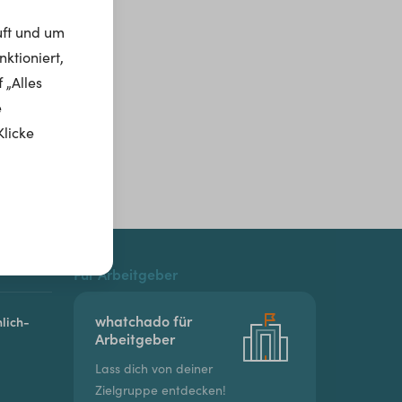
uft und um
ktioniert,
 „Alles
e
Klicke
Für Arbeitgeber
whatchado für
lich-
Arbeitgeber
Lass dich von deiner
Zielgruppe entdecken!