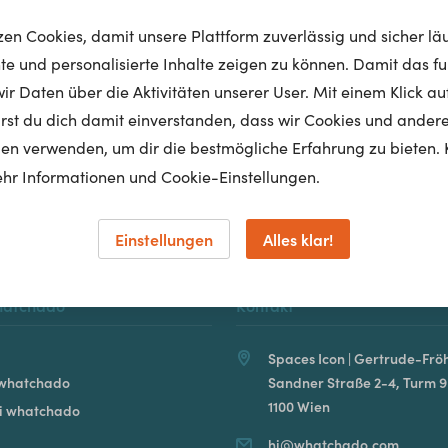
tzen Cookies, damit unsere Plattform zuverlässig und sicher lä
nte und personalisierte Inhalte zeigen zu können. Damit das fun
r Daten über die Aktivitäten unserer User. Mit einem Klick auf
Homepage
lärst du dich damit einverstanden, dass wir Cookies und ander
en verwenden, um dir die bestmögliche Erfahrung zu bieten. 
hr Informationen und Cookie-Einstellungen.
Einstellungen
Alles klar!
hatchado
Kontakt
Spaces Icon | Gertrude-Fröh
 whatchado
Sandner Straße 2-4, Turm 9
1100 Wien
ei whatchado
hi@whatchado.com