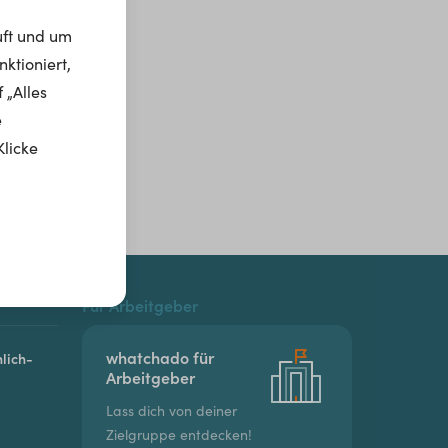
uft und um
ktioniert,
 „Alles
e
Klicke
Für Arbeitgeber
whatchado für
lich-
Arbeitgeber
Lass dich von deiner
Zielgruppe entdecken!