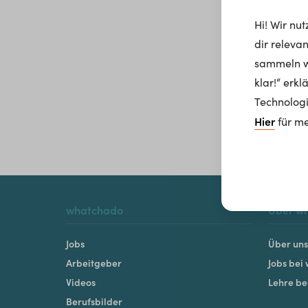
Hi! Wir nu
dir releva
sammeln wi
klar!“ erk
Technologi
Hier
für me
whatchado
Über w
Jobs
Über uns
Arbeitgeber
Jobs bei
Videos
Lehre b
Berufsbilder