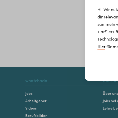
Hi! Wir nu
dir releva
sammeln wi
klar!“ erk
Technologi
Hier
für me
whatchado
Über w
Jobs
Über uns
Arbeitgeber
Jobs bei
Videos
Lehre b
Berufsbilder