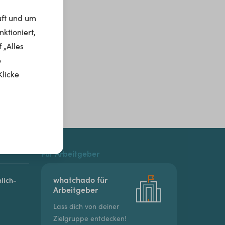
uft und um
ktioniert,
 „Alles
e
Klicke
Für Arbeitgeber
whatchado für
lich-
Arbeitgeber
Lass dich von deiner
Zielgruppe entdecken!