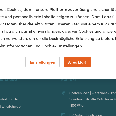
tzen Cookies, damit unsere Plattform zuverlässig und sicher lä
nte und personalisierte Inhalte zeigen zu können. Damit das fun
r Daten über die Aktivitäten unserer User. Mit einem Klick auf
Homepage
lärst du dich damit einverstanden, dass wir Cookies und ander
en verwenden, um dir die bestmögliche Erfahrung zu bieten. 
hr Informationen und Cookie-Einstellungen.
Einstellungen
Alles klar!
hatchado
Kontakt
Spaces Icon | Gertrude-Fröh
 whatchado
Sandner Straße 2-4, Turm 9
1100 Wien
ei whatchado
hi@whatchado.com