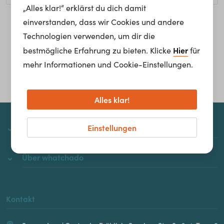
„Alles klar!“ erklärst du dich damit
einverstanden, dass wir Cookies und andere
Homepage
Technologien verwenden, um dir die
Hier
bestmögliche Erfahrung zu bieten. Klicke
für
mehr Informationen und Cookie-Einstellungen.
Alles klar!
Einstellungen
whatchado
Über whatchado
Kontakt