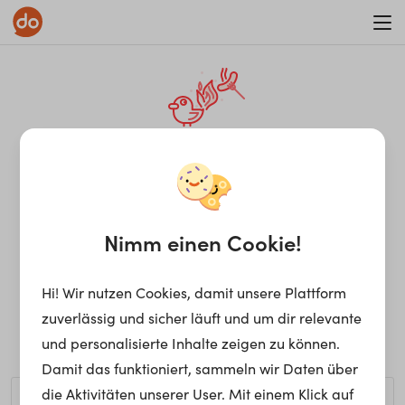
WAR ON ERRORISM
¡Ay, caramba! Seite nicht
gefunden.
Nimm einen Cookie!
Hi! Wir nutzen Cookies, damit unsere Plattform
Ups, die gewünschte Seite kann nicht gefunden werden.
zuverlässig und sicher läuft und um dir relevante
Möchtest du nach einem bestimmten Begriff suchen?
und personalisierte Inhalte zeigen zu können.
Damit das funktioniert, sammeln wir Daten über
die Aktivitäten unserer User. Mit einem Klick auf