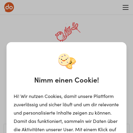
WAR ON ERRORISM
¡Ay, caramba! Seite nicht
gefunden.
Nimm einen Cookie!
Hi! Wir nutzen Cookies, damit unsere Plattform
Ups, die gewünschte Seite kann nicht gefunden werden.
zuverlässig und sicher läuft und um dir relevante
Möchtest du nach einem bestimmten Begriff suchen?
und personalisierte Inhalte zeigen zu können.
Damit das funktioniert, sammeln wir Daten über
die Aktivitäten unserer User. Mit einem Klick auf