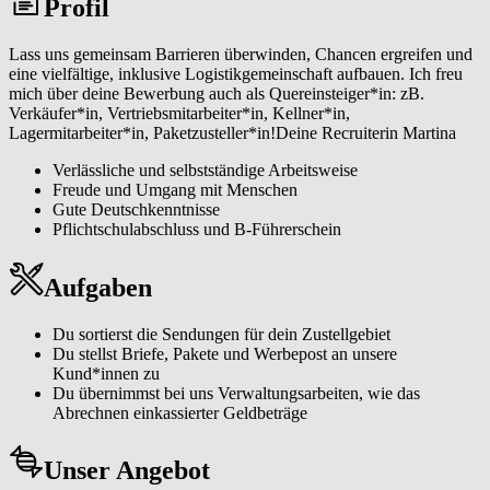
Profil
eines großen Netzwerks zu werden. Unser Team steht dir jederzeit
mit Rat und Tat zur Seite, ebenso wie moderne Technologien, die
deine Arbeit erleichtern.
Lass uns gemeinsam Barrieren überwinden, Chancen ergreifen und
eine vielfältige, inklusive Logistikgemeinschaft aufbauen. Ich freu
mich über deine Bewerbung auch als Quereinsteiger*in: zB.
Verkäufer*in, Vertriebsmitarbeiter*in, Kellner*in,
Lagermitarbeiter*in, Paketzusteller*in!Deine Recruiterin Martina
Verlässliche und selbstständige Arbeitsweise
Freude und Umgang mit Menschen
Gute Deutschkenntnisse
Pflichtschulabschluss und B-Führerschein
Aufgaben
Du sortierst die Sendungen für dein Zustellgebiet
Du stellst Briefe, Pakete und Werbepost an unsere
Kund*innen zu
Du übernimmst bei uns Verwaltungsarbeiten, wie das
Abrechnen einkassierter Geldbeträge
Unser Angebot