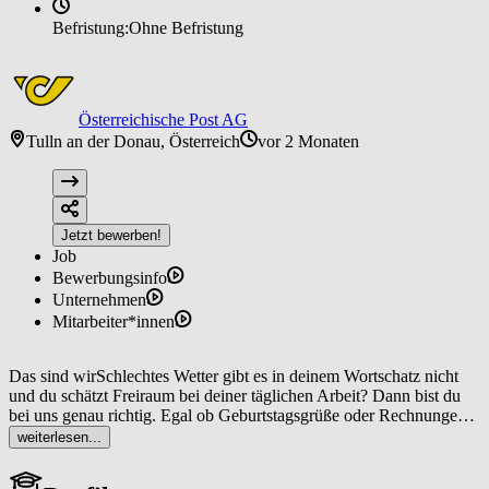
Befristung:
Ohne Befristung
Österreichische Post AG
Tulln an der Donau, Österreich
vor 2 Monaten
Jetzt bewerben!
Job
Bewerbungsinfo
Unternehmen
Mitarbeiter*innen
Das sind wirSchlechtes Wetter gibt es in deinem Wortschatz nicht
und du schätzt Freiraum bei deiner täglichen Arbeit? Dann bist du
bei uns genau richtig. Egal ob Geburtstagsgrüße oder Rechnungen,
als Zusteller*in bist du dafür verantwortlich, dass Sendungen bei
weiterlesen...
unseren Kund*innen ankommen. Dabei hast du nicht nur die
Möglichkeit, immer wieder neue Wege zu gehen, sondern auch Teil