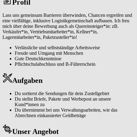
Profil
Netzwerks zu werden. Unser Team steht dir jederzeit mit Rat und
Tat zur Seite, ebenso wie moderne Technologien, die deine Arbeit
erleichtern.
Lass uns gemeinsam Barrieren überwinden, Chancen ergreifen und
eine vielfältige, inklusive Logistikgemeinschaft aufbauen. Ich freu
mich über deine Bewerbung auch als Quereinsteiger*in: zB.
Verkäufer*in, Vertriebsmitarbeiter*in, Kellner*in,
Lagermitarbeiter*in, Paketzusteller*in!
Verlässliche und selbstständige Arbeitsweise
Freude und Umgang mit Menschen
Gute Deutschkenntnisse
Pflichtschulabschluss und B-Führerschein
Aufgaben
Du sortierst die Sendungen für dein Zustellgebiet
Du stellst Briefe, Pakete und Werbepost an unsere
Kund*innen zu
Du übernimmst bei uns Verwaltungsarbeiten, wie das
Abrechnen einkassierter Geldbeträge
Unser Angebot