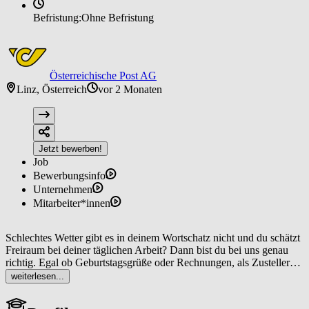
Befristung:
Ohne Befristung
Österreichische Post AG
Linz, Österreich
vor 2 Monaten
Jetzt bewerben!
Job
Bewerbungsinfo
Unternehmen
Mitarbeiter*innen
Schlechtes Wetter gibt es in deinem Wortschatz nicht und du schätzt
Freiraum bei deiner täglichen Arbeit? Dann bist du bei uns genau
richtig. Egal ob Geburtstagsgrüße oder Rechnungen, als Zusteller*in
bist du dafür verantwortlich, dass Sendungen bei unseren
weiterlesen...
Kund*innen ankommen. Dabei hast du nicht nur die Möglichkeit,
immer wieder neue Wege zu gehen, sondern auch Teil eines großen