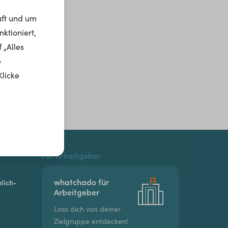
uft und um
ktioniert,
 „Alles
e
Klicke
Für Arbeitgeber
whatchado für
lich-
Arbeitgeber
Lass dich von deiner
Zielgruppe entdecken!