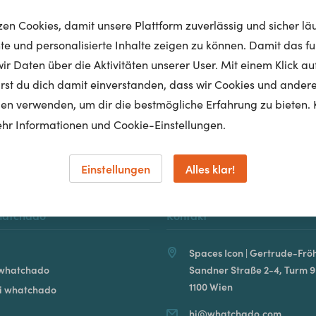
tzen Cookies, damit unsere Plattform zuverlässig und sicher lä
nte und personalisierte Inhalte zeigen zu können. Damit das fun
r Daten über die Aktivitäten unserer User. Mit einem Klick auf
Homepage
lärst du dich damit einverstanden, dass wir Cookies und ander
en verwenden, um dir die bestmögliche Erfahrung zu bieten. 
hr Informationen und Cookie-Einstellungen.
Einstellungen
Alles klar!
hatchado
Kontakt
Spaces Icon | Gertrude-Fröh
 whatchado
Sandner Straße 2-4, Turm 9
1100 Wien
ei whatchado
hi@whatchado.com