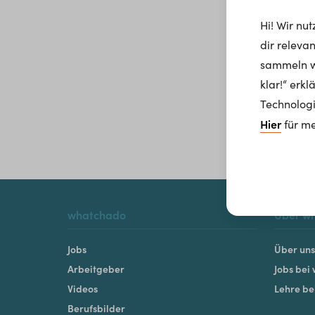
Hi! Wir nu
dir releva
sammeln wi
klar!“ erk
Technologi
Hier
für me
whatchado
Über w
Jobs
Über uns
Arbeitgeber
Jobs bei
Videos
Lehre b
Berufsbilder