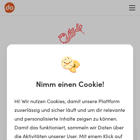
WAR ON ERRORISM
¡Ay, caramba! Seite nicht
gefunden.
Nimm einen Cookie!
Hi! Wir nutzen Cookies, damit unsere Plattform
Ups, die gewünschte Seite kann nicht gefunden werden.
zuverlässig und sicher läuft und um dir relevante
Möchtest du nach einem bestimmten Begriff suchen?
und personalisierte Inhalte zeigen zu können.
Damit das funktioniert, sammeln wir Daten über
die Aktivitäten unserer User. Mit einem Klick auf