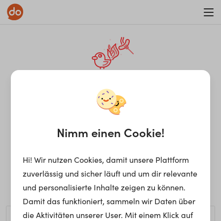
WAR ON ERRORISM
¡Ay, caramba! Seite nicht
gefunden.
Nimm einen Cookie!
Hi! Wir nutzen Cookies, damit unsere Plattform
Ups, die gewünschte Seite kann nicht gefunden werden.
zuverlässig und sicher läuft und um dir relevante
Möchtest du nach einem bestimmten Begriff suchen?
und personalisierte Inhalte zeigen zu können.
Damit das funktioniert, sammeln wir Daten über
die Aktivitäten unserer User. Mit einem Klick auf