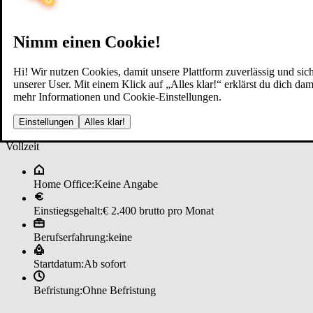
Nimm einen Cookie!
Hi! Wir nutzen Cookies, damit unsere Plattform zuverlässig und sich
unserer User. Mit einem Klick auf „Alles klar!“ erklärst du dich d
mehr Informationen und Cookie-Einstellungen.
Zu­stel­ler*in (w/m/d) 8931 ­Land
Einstellungen
Alles klar!
Vollzeit
Home Office:
Keine Angabe
Einstiegsgehalt:
€ 2.400 brutto pro Monat
Berufserfahrung:
keine
Startdatum:
Ab sofort
Befristung:
Ohne Befristung