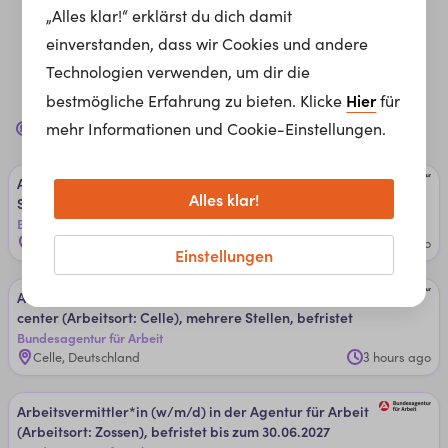
„Alles klar!“ erklärst du dich damit
einverstanden, dass wir Cookies und andere
Technologien verwenden, um dir die
Hier
bestmögliche Erfahrung zu bieten. Klicke
für
Handverlesene Jobs für dich!
mehr Informationen und Cookie-Einstellungen.
Ar­beits­ver­mitt­ler*in (w/m/d) im Job­cen­ter (­Ar­beits­or­t
Alles klar!
Strau­bin­g)
Bundesagentur für Arbeit
Straubing, Deutschland
3 hours ago
Einstellungen
Ar­beits­ver­mitt­ler / ­Ar­beits­ver­mitt­le­rin (w/m/d) im Job­
cen­ter (­Ar­beits­or­t: Cel­le), ­meh­re­re ­Stel­len, ­be­fris­tet
Bundesagentur für Arbeit
Celle, Deutschland
3 hours ago
Ar­beits­ver­mitt­ler*in (w/m/d) in ­der Agen­tur ­für ­Ar­beit
(­Ar­beits­or­t: Zos­sen), ­be­fris­te­t ­bis zu­m 30.06.2027