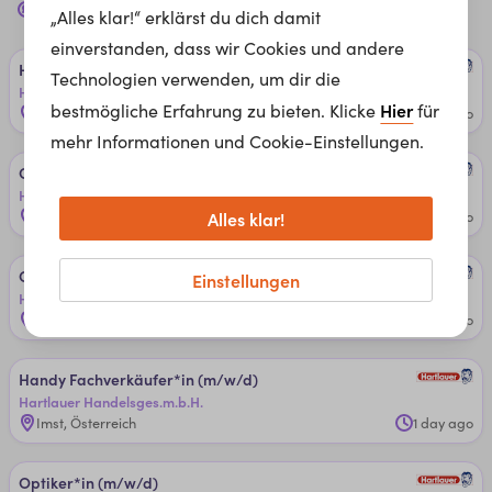
74 Jobs bei
Hartlauer Handelsges.m.b.H.
für dich
„Alles klar!“ erklärst du dich damit
einverstanden, dass wir Cookies und andere
Hör­ge­rä­teakus­ti­ker*in - Aus­bil­dun­g (m/w/d)
Technologien verwenden, um dir die
Hartlauer Handelsges.m.b.H.
Hier
bestmögliche Erfahrung zu bieten. Klicke
für
Bürs, Österreich
1 day ago
mehr Informationen und Cookie-Einstellungen.
Op­ti­ker*in - Aus­bil­dun­g (m/w/d)
Hartlauer Handelsges.m.b.H.
Alles klar!
Völs, Österreich
1 day ago
Op­ti­ker*in - Aus­bil­dun­g (m/w/d)
Einstellungen
Hartlauer Handelsges.m.b.H.
Innsbruck, Österreich
1 day ago
Han­dy­ ­Fach­ver­käu­fer*in (m/w/d)
Hartlauer Handelsges.m.b.H.
Imst, Österreich
1 day ago
Op­ti­ker*in (m/w/d)