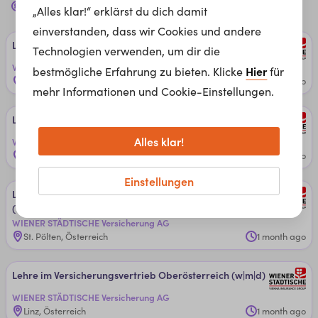
„Alles klar!“ erklärst du dich damit
dich
einverstanden, dass wir Cookies und andere
Leh­re im Ver­si­che­rungs­ver­trie­b Bur­gen­lan­d (w|m|d)
Technologien verwenden, um dir die
WIENER STÄDTISCHE Versicherung AG
Hier
bestmögliche Erfahrung zu bieten. Klicke
für
Burgenland, Österreich
1 month ago
mehr Informationen und Cookie-Einstellungen.
Leh­re im Ver­si­che­rungs­ver­trie­b ­Kärn­ten (w|m|d)
Alles klar!
WIENER STÄDTISCHE Versicherung AG
Klagenfurt am Wörthersee, Österreich
1 month ago
Einstellungen
Leh­re im Ver­si­che­rungs­ver­trie­b ­Nie­der­ös­ter­reich
(w|m|d)
WIENER STÄDTISCHE Versicherung AG
St. Pölten, Österreich
1 month ago
Lehre im Ver­si­che­rungs­ver­trieb Ober­ös­ter­reich (w|m|d)
WIENER STÄDTISCHE Versicherung AG
Linz, Österreich
1 month ago