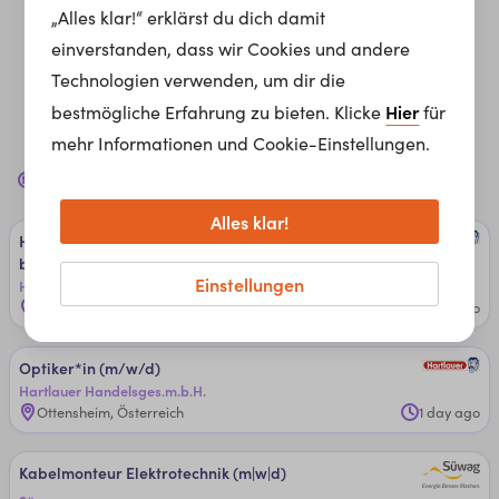
„Alles klar!“ erklärst du dich damit
einverstanden, dass wir Cookies und andere
Technologien verwenden, um dir die
Hier
bestmögliche Erfahrung zu bieten. Klicke
für
mehr Informationen und Cookie-Einstellungen.
Jobs in
Arbeiten in Handwerk & Produktion
für dich
Alles klar!
Hör­ge­rä­teakus­ti­ker*in (m/w/d) - a­b 20 ­Stun­den/­Wo­che
­bis ­Voll­zeit
Einstellungen
Hartlauer Handelsges.m.b.H.
Wien, Österreich
1 day ago
Op­ti­ker*in (m/w/d)
Hartlauer Handelsges.m.b.H.
Ottensheim, Österreich
1 day ago
Ka­bel­mon­teu­r ­Elek­tro­tech­ni­k (m|w|d)