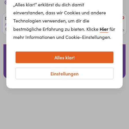
Jobs in
Dachdecker*in
für dich
„Alles klar!“ erklärst du dich damit
einverstanden, dass wir Cookies und andere
Dach­de­cker (w/m/d)
Technologien verwenden, um dir die
Adecco Österreich
Hier
bestmögliche Erfahrung zu bieten. Klicke
für
Graz, Österreich
1 week ago
mehr Informationen und Cookie-Einstellungen.
Impressum
Datenschutzerklärung
Cookies
Alles klar!
Für Arbeitgeber
Einstellungen
© 2026 whatchado GmbH.