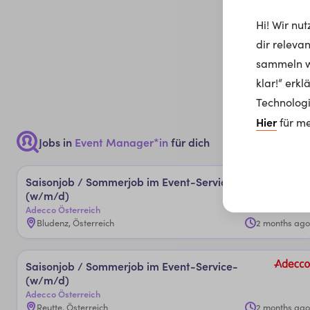
Hi! Wir nu
dir releva
sammeln wi
klar!“ erk
Technologi
Hier
für me
Jobs in
Event Manager*in
für dich
Sai­son­job­ / ­Som­mer­job­ im Even­t-­Ser­vice­
(w/m/d)
Adecco Österreich
Bludenz, Österreich
2 months ago
Sai­son­job­ / ­Som­mer­job­ im Even­t-­Ser­vice­
(w/m/d)
Adecco Österreich
Reutte, Österreich
2 months ago