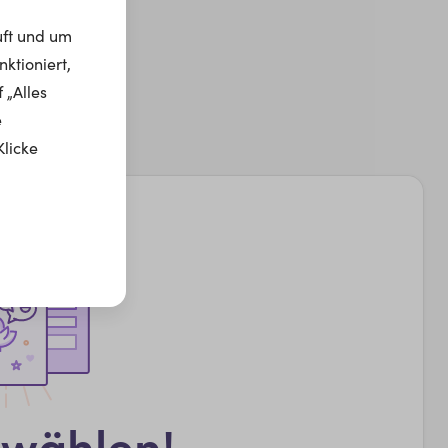
uft und um
ktioniert,
 „Alles
e
Klicke
swählen!