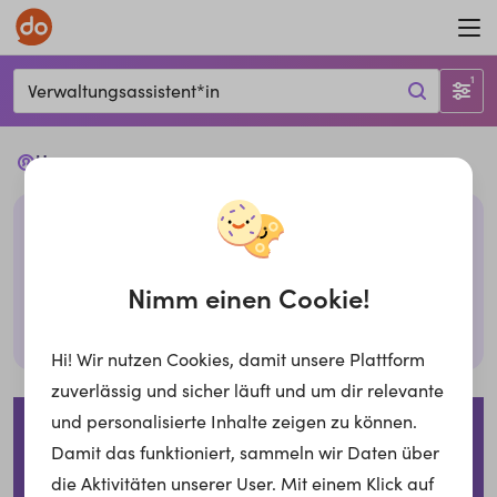
1
Verwaltungsassistent*in
Ups...
Leider haben wir keine passenden Jobs mit den
gegebenen Filtern. Bitte überprüfe deine Eingabe
oder probiere es mit anderen Filtern,
Nimm einen Cookie!
Suche zurücksetzen
Hi! Wir nutzen Cookies, damit unsere Plattform
zuverlässig und sicher läuft und um dir relevante
Impressum
Datenschutzerklärung
Cookies
und personalisierte Inhalte zeigen zu können.
Damit das funktioniert, sammeln wir Daten über
Für Arbeitgeber
die Aktivitäten unserer User. Mit einem Klick auf