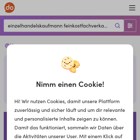
einzelhandelskaufmann feinkostfachverkauf, Hamm, 54636
Ups...
Leider haben wir keine passenden Jobs mit den
gegebenen Filtern. Bitte überprüfe deine Eingabe
oder probiere es mit anderen Filtern,
Nimm einen Cookie!
Suche zurücksetzen
Hi! Wir nutzen Cookies, damit unsere Plattform
zuverlässig und sicher läuft und um dir relevante
Impressum
Datenschutzerklärung
Cookies
und personalisierte Inhalte zeigen zu können.
Damit das funktioniert, sammeln wir Daten über
Für Arbeitgeber
die Aktivitäten unserer User. Mit einem Klick auf