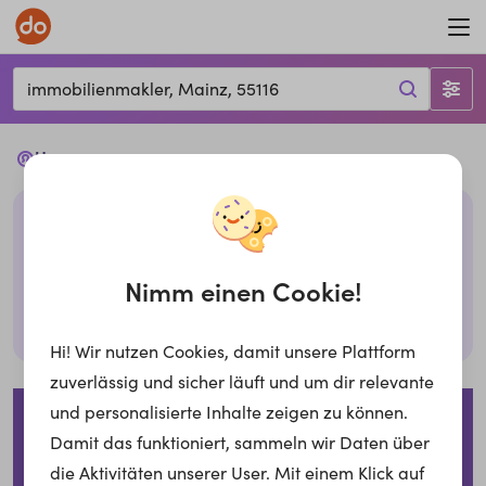
immobilienmakler, Mainz, 55116
Ups...
Leider haben wir keine passenden Jobs mit den
gegebenen Filtern. Bitte überprüfe deine Eingabe
oder probiere es mit anderen Filtern,
Nimm einen Cookie!
Suche zurücksetzen
Hi! Wir nutzen Cookies, damit unsere Plattform
zuverlässig und sicher läuft und um dir relevante
Impressum
Datenschutzerklärung
Cookies
und personalisierte Inhalte zeigen zu können.
Damit das funktioniert, sammeln wir Daten über
Für Arbeitgeber
die Aktivitäten unserer User. Mit einem Klick auf